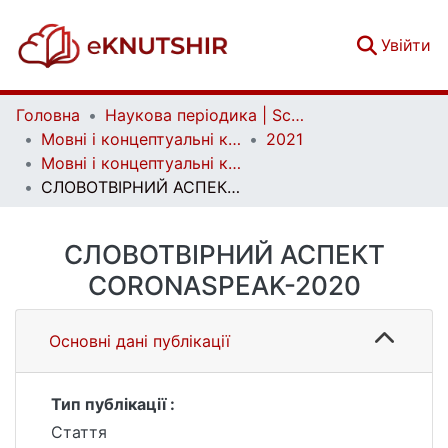
(c
Увійти
Головна
Наукова періодика | Scientific periodicals
Мовні і концептуальні картини світу | Linguistic and conceptual worldviews
2021
Мовні і концептуальні картини світу. Вип. 1 (68)
СЛОВОТВІРНИЙ АСПЕКТ CORONASPEAK-2020
СЛОВОТВІРНИЙ АСПЕКТ
CORONASPEAK-2020
Основні дані публікації
Тип публікації :
Стаття