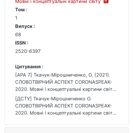
Мовні і концептуальні картини світу
Том :
1
Випуск :
68
ISSN :
2520-6397
Цитування :
[APA 7] Ткачук-Мірошниченко, О. (2021).
СЛОВОТВІРНИЙ АСПЕКТ CORONASPEAK-
2020. Мовні і концептуальні картини світу,
1(68). https://doi.org/10.17721/2520-
[ДСТУ] Ткачук-Мірошниченко О.
6397.2021.1.10
СЛОВОТВІРНИЙ АСПЕКТ CORONASPEAK-
2020. Мовні і концептуальні картини світу.
2021. Т. 1, № 68. DOI: 10.17721/2520-
6397.2021.1.10 (дата звернення: 26.07.2026).