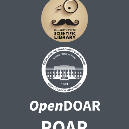
lifestyle/entertainment/oxford-english-
dictionary-expands-to-reflect-extraordi-
nary-pandemic/.
Urban Dictionary (UD). URL:
https://www.urbandictionary.com/.