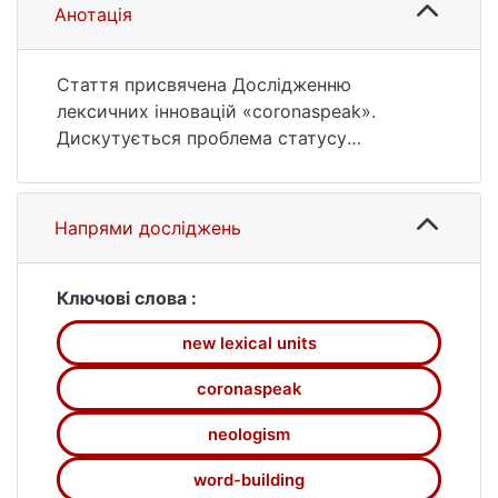
Анотація
Стаття присвячена Дослідженню
лексичних інновацій «coronaspeak».
Дискутується проблема статусу
лексичних новотворів. Аналізується
поточний склад та визначаються найбільш
продуктивні типи словотво­рення. Також в
Напрями досліджень
статті наведено приклади
контекстуального вживання лексичних
інновацій «coronaspeak».
Ключові слова :
_____________
new lexical units
СПИСОК ВИКОРИСТАНИХ ДЖЕРЕЛ
coronaspeak
Английские неологизмьі. К.: Наукова
Думка, 1983. 172 с.
neologism
Верба, Л. Г. Порівняльна лексикологія
word-building
англійської і української мов. Вінниця: