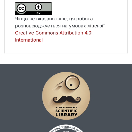
використанню антропогенних ресурсів та
об’єктів соціально-побутового
обслуговування Волині, що дозволить
Якщо не вказано інше, ця робота
якісно впливати на перебіг
розповсюджується на умовах ліцензії
адміністративної реформи. Ряд положень
Creative Commons Attribution 4.0
може бути використано при аналогічних
International
дослідженнях регіонів України.