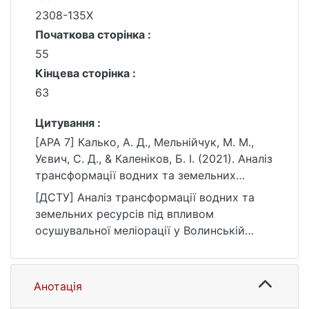
2308-135X
Початкова сторінка :
55
Кінцева сторінка :
63
Цитування :
[APA 7] Калько, А. Д., Мельнійчук, М. М.,
Уєвич, С. Д., & Каленіков, Б. І. (2021). Аналіз
трансформації водних та земельних
ресурсів під впливом осушувальної
[ДСТУ] Аналіз трансформації водних та
меліорації у Волинській області. Географія
земельних ресурсів під впливом
та туризм, (62), 55–63.
осушувальної меліорації у Волинській
https://doi.org/10.17721/2308-
області / А. Д. Калько та ін. Географія та
135X.2021.62.55-63
туризм. 2021. № 62. С. 55—63. DOI:
10.17721/2308-135X.2021.62.55-63 (дата
Анотація
звернення: 25.07.2026).