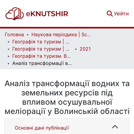
(c
Увійти
Головна
Наукова періодика | Scientific periodicals
Географія та туризм | Geography and tourism
Географія та туризм | Geography and tourism
2021
Географія та туризм. Вип. 62
Аналіз трансформації водних та земельних ресурсів під впливом осушувальної меліорації у Волинській області
Аналіз трансформації водних та
земельних ресурсів під
впливом осушувальної
меліорації у Волинській області
Основні дані публікації