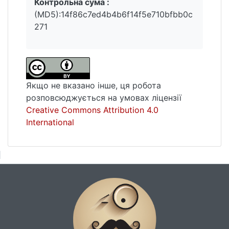
Контрольна сума :
(MD5):14f86c7ed4b4b6f14f5e710bfbb0c
271
Якщо не вказано інше, ця робота
розповсюджується на умовах ліцензії
Creative Commons Attribution 4.0
International