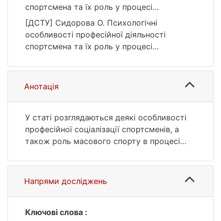
спортсмена та їх роль у процесі
соціалізації. Вісник Київського
[ДСТУ] Сидорова О. Психологічні
національного університету імені Тараса
особливості професійної діяльності
Шевченка. Психологія, 2(2), 89–92.
спортсмена та їх роль у процесі
https://ir.library.knu.ua/handle/15071834/1816
соціалізації. Вісник Київського
3
національного університету імені Тараса
Шевченка. Психологія. 2014. Т. 2, № 2. С.
Анотація
89—92. URL:
https://ir.library.knu.ua/handle/15071834/1816
3 (дата звернення: 25.07.2026).
У статі розглядаються деякі особливості
професійної соціалізації спортсменів, а
також роль масового спорту в процесі
соціалізації у сучасному суспільстві.
Мотивація досягнення розглядається як
найважливіший фактор соціалізації та
Напрями досліджень
самоствердження особистості
спортсмена.
Ключові слова :