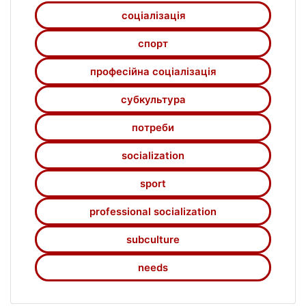
соціалізація
спорт
професійна соціалізація
субкультура
потреби
socialization
sport
professional socialization
subculture
needs