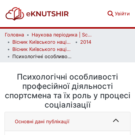
(c
Увійти
Головна
Наукова періодика | Scientific periodicals
Вісник Київського національного університету імені Тараса Шевченка. Психологія | Bulletin of Taras Shevchenko National University of Kyiv. Psychology
2014
Вісник Київського національного університету імені Тараса Шевченка. Психологія. Вип. 2 (2)
Психологічні особливості професійної діяльності спортсмена та їх роль у процесі соціалізації
Психологічні особливості
професійної діяльності
спортсмена та їх роль у процесі
соціалізації
Основні дані публікації