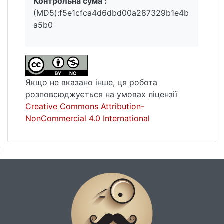
Контрольна сума :
(MD5):f5e1cfca4d6dbd00a287329b1e4b
a5b0
Якщо не вказано інше, ця робота
розповсюджується на умовах ліцензії
Creative Commons Attribution-
NonCommercial 4.0 International