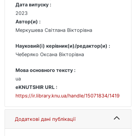
Дата випуску :
2023
Автор(и) :
Меркушева Світлана Вікторівна
Науковий(і) керівник(и)/редактор(и) :
Чеберяко Оксана Вікторівна
Мова основного тексту :
ua
eKNUTSHIR URL :
https://ir.library.knu.ua/handle/15071834/1419
Додаткові дані публікації