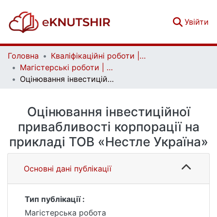
(c
Увійти
Головна
Кваліфікаційні роботи | Qualifying works
Магістерські роботи | Master's theses
Оцінювання інвестиційної привабливості корпорації на прикладі ТОВ «Нестле Україна»
Оцінювання інвестиційної
привабливості корпорації на
прикладі ТОВ «Нестле Україна»
Основні дані публікації
Тип публікації :
Магістерська робота