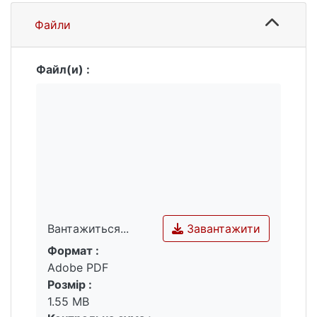
українських корпорацій.
Файли
Файл(и) :
Завантажити
Вантажиться...
Формат :
Вантажиться...
Adobe PDF
Розмір :
1.55 MB