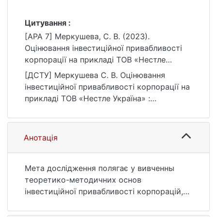
Цитування :
[APA 7] Меркушева, С. В. (2023).
Оцінювання інвестиційної привабливості
корпорації на прикладі ТОВ «Нестле
Україна» [Магістерська робота, Київський
[ДСТУ] Меркушева С. В. Оцінювання
національний університет імені Тараса
інвестиційної привабливості корпорації на
Шевченка]. eKNUTSHIR.
прикладі ТОВ «Нестле Україна» :
https://ir.library.knu.ua/handle/15071834/1419
кваліфікаційна робота магістра : 07
Управління та адміністрування / наук. кер.
О. В. Чеберяко. Київ, 2023. 91 с. URL:
Анотація
https://ir.library.knu.ua/handle/15071834/1419
(дата звернення: 25.07.2026).
Мета дослідження полягає у вивченны
теоретико-методичних основ
інвестиційної привабливості корпорацій,
оцінюванні інвестиційної привабливості
корпорації та визнначення напрямів як