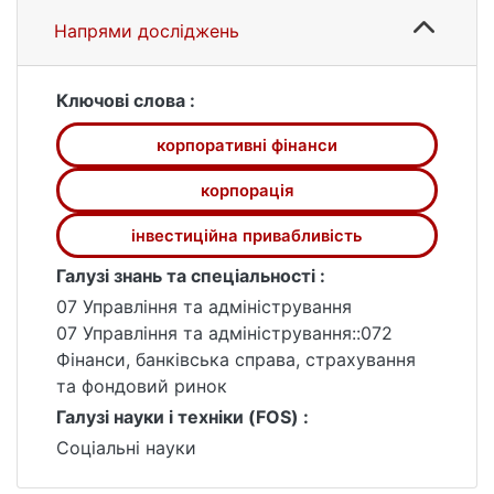
можна підвищити інфвестиційну
Напрями досліджень
привабливість.
Об'єктом дослідження є інвестиційна
привабливість корпорацій, на прикладі
Ключові слова :
ТОВ «Нестле Україна».
корпоративні фінанси
Предмет дослідження – є практичне
використання сучасних інструментів
корпорація
економічного аналізу ТОВ «Нестле
Україна», зміни основних показників
інвестиційна привабливість
фінансово-економічної діяльності
Галузі знань та спеціальності :
підприємства, на яких визначається
07 Управління та адміністрування
інвестиційна привабливість підприємства.
07 Управління та адміністрування::072
Наукова новизна дослідження полягає у
Фінанси, банківська справа, страхування
вивченні прогнозів інвестиційної
та фондовий ринок
привабливості України у період криз
Галузі науки і техніки (FOS) :
останніх років, пов`язаних із COVID-19 та
війною, та розробленні напрямків
Соціальні науки
підвищення інвестиційної привабливості