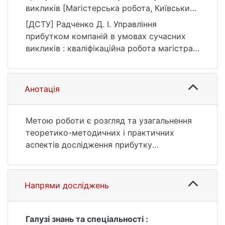
викликів [Магістерська робота, Київський
національний університет імені Тараса
[ДСТУ] Радченко Д. І. Управління
Шевченка]. eKNUTSHIR.
прибутком компаній в умовах сучасних
https://ir.library.knu.ua/handle/123456789/60
викликів : кваліфікаційна робота магістра :
15
05 Соціальні та поведінкові науки. Київ,
2023. 86 с. URL:
https://ir.library.knu.ua/handle/123456789/60
Анотація
15 (дата звернення: 25.07.2026).
Метою роботи є розгляд та узагальнення
теоретико-методичних і практичних
аспектів дослідження прибутку
підприємства, а також обґрунтування
напрямів підвищення ефективності
управління ним в умовах сучасних
Напрями досліджень
викликів.
Об’єктом дослідження є управлінська
діяльність підприємства, зокрема ТОВ
Галузі знань та спеціальності :