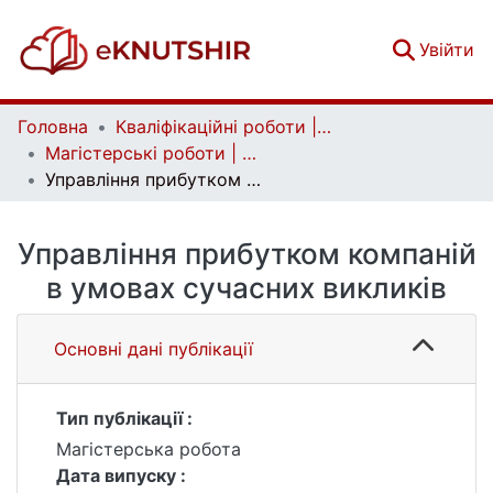
(c
Увійти
Головна
Кваліфікаційні роботи | Qualifying works
Магістерські роботи | Master's theses
Управління прибутком компаній в умовах сучасних викликів
Управління прибутком компаній
в умовах сучасних викликів
Основні дані публікації
Тип публікації :
Магістерська робота
Дата випуску :