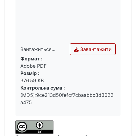
Завантажити
Вантажиться...
Формат :
Вантажиться...
Adobe PDF
Розмір :
376.59 KB
Контрольна сума :
(MD5):9ce213d50fefcf7cbaabbc8d3022
a475