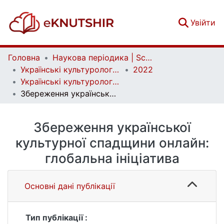
(c
Увійти
Головна
Наукова періодика | Scientific periodicals
Українські культурологічні студії | Ukrainian Cultural Studies
2022
Українські культурологічні студії. № 2 (11)
Збереження української культурної спадщини онлайн: глобальна ініціатива
Збереження української
культурної спадщини онлайн:
глобальна ініціатива
Основні дані публікації
Тип публікації :