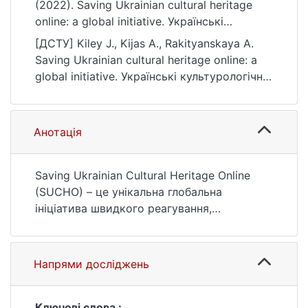
(2022). Saving Ukrainian cultural heritage
online: a global initiative. Українські
культурологічні студії, (2 (11)), 87–89.
[ДСТУ] Kiley J., Kijas A., Rakityanskaya A.
https://doi.org/10.17721/UCS.2022.2(11).17
Saving Ukrainian cultural heritage online: a
global initiative. Українські культурологічні
студії. 2022. no. 2 (11). P. 87—89. URL:
https://doi.org/10.17721/UCS.2022.2(11).17
(date of access: 26.07.2026).
Анотація
Saving Ukrainian Cultural Heritage Online
(SUCHO) – це унікальна глобальна
ініціатива швидкого реагування,
спрямована на збереження цифрової
культурної спадщини України, яка
перебуває під загрозою через російське
Напрями досліджень
вторгнення. Проєкт об'єднує міжнародну
команду з 1500 волонтерів на чолі з
цифровими гуманітаріями та співпрацює з
Ключові слова :