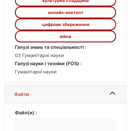
культурна спадщина
Heritage Online та SUCHO Meme Wall.
онлайн-контент
цифрове збереження
війна
Галузі знань та спеціальності :
03 Гуманітарні науки
Галузі науки і техніки (FOS) :
Гуманітарні науки
Файли
Файл(и) :