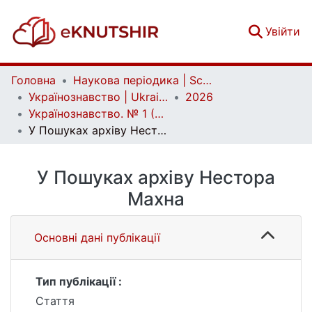
(c
Увійти
Головна
Наукова періодика | Scientific periodicals
Українознавство | Ukrainian Studies
2026
Українознавство. № 1 (98)
У Пошуках архіву Нестора Махна
У Пошуках архіву Нестора
Махна
Основні дані публікації
Тип публікації :
Стаття