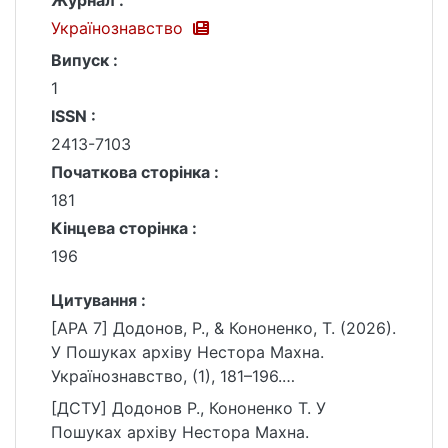
Журнал :
Українознавство
Випуск :
1
ISSN :
2413-7103
Початкова сторінка :
181
Кінцева сторінка :
196
Цитування :
[APA 7] Додонов, Р., & Кононенко, Т. (2026).
У Пошуках архіву Нестора Махна.
Українознавство, (1), 181–196.
https://doi.org/10.17721/2413-
[ДСТУ] Додонов Р., Кононенко Т. У
7065.1(98).2026.356140
Пошуках архіву Нестора Махна.