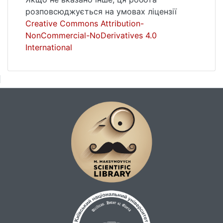
університету імені Тараса Шевченка в
розповсюджується на умовах ліцензії
повному обсязі та в такому самому стані
Creative Commons Attribution-
збереженості, як на момент передачі.
NonCommercial-NoDerivatives 4.0
Залишилось виконати лише останню
International
умову хранителів архіву – опублікувати
його.