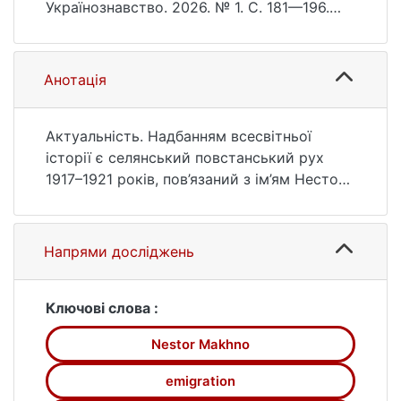
Українознавство. 2026. № 1. С. 181—196.
DOI: 10.17721/2413-7065.1(98).2026.356140
(дата звернення: 25.07.2026).
Анотація
Актуальність. Надбанням всесвітньої
історії є селянський повстанський рух
1917–1921 років, пов’язаний з ім’ям Нестора
Махна. Анархістська спрямованість руху
як «третьої сили», що не визнавала ані
диктатури пролетаріату, ані Української
Напрями досліджень
державності, зумовила нерозуміння
широким загалом його суті. Після
розгрому Повстанської армії
Ключові слова :
більшовиками і втечі її лідера за кордон
Nestor Makhno
радянська влада доклала зусиль для
викривлення та фальсифікації історичної
emigration
реальності, готовлячи заочний суд над