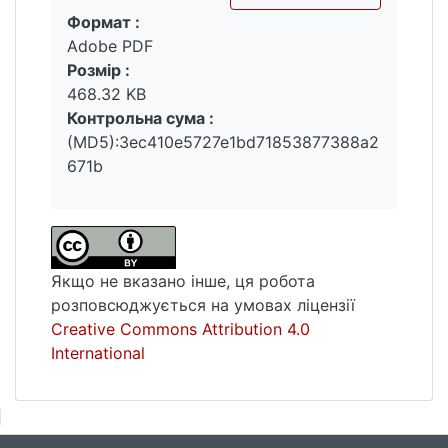
особистісне зростання, мета в житті,
Формат :
Вантажиться...
низька соціальна дистантність,
Adobe PDF
суб’єктивне психологічне благополуччя;
Розмір :
для дівчат: позитивні стосунки, автономія,
468.32 KB
самоприйняття, соціальне схвалення,
Контрольна сума :
позитивне ставлення, суб’єктивне
(MD5):3ec410e5727e1bd71853877388a2
психологічне благополуччя.
671b
Якщо не вказано інше, ця робота
розповсюджується на умовах ліцензії
Creative Commons Attribution 4.0
International