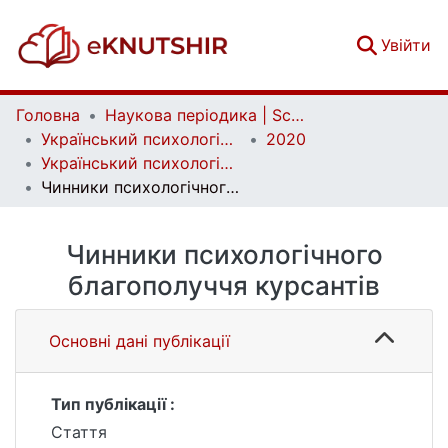
(c
Увійти
Головна
Наукова періодика | Scientific periodicals
Український психологічний журнал | Ukrainian Psychological Journal
2020
Український психологічний журнал. № 1 (13)
Чинники психологічного благополуччя курсантів
Чинники психологічного
благополуччя курсантів
Основні дані публікації
Тип публікації :
Стаття