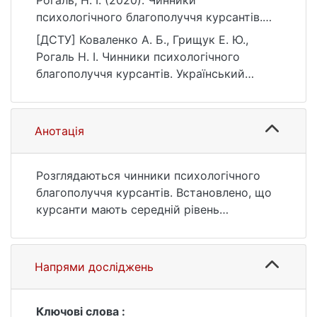
Рогаль, Н. І. (2020). Чинники
психологічного благополуччя курсантів.
Український психологічний журнал, (1
[ДСТУ] Коваленко А. Б., Грищук Е. Ю.,
(13)), 85–104.
Рогаль Н. І. Чинники психологічного
https://doi.org/10.17721/upj.2020.1(13).6
благополуччя курсантів. Український
психологічний журнал. 2020. № 1 (13). С.
85—104. DOI: 10.17721/upj.2020.1(13).6 (дата
звернення: 25.07.2026).
Анотація
Розглядаються чинники психологічного
благополуччя курсантів. Встановлено, що
курсанти мають середній рівень
вираженості показників за шкалами
психологічного благополуччя. Вони
здебільшого характеризуються як
Напрями досліджень
незалежні, такі, що не бояться
протиставити свою думку думці більшості,
відкриті до спілкування та оволодіння
Ключові слова :