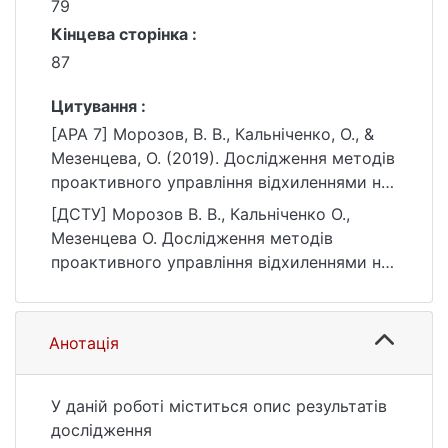
79
Кінцева сторінка :
87
Цитування :
[APA 7] Морозов, В. В., Кальніченко, О., &
Мезенцева, О. (2019). Дослідження методів
проактивного управління відхиленнями на
основі нейромереж в ІТ проектах. Безпека
[ДСТУ] Морозов В. В., Кальніченко О.,
інформаційних систем і технологій, (1 (1)),
Мезенцева О. Дослідження методів
79–87.
проактивного управління відхиленнями на
https://doi.org/10.17721/ISTS.2019.1.79-87
основі нейромереж в ІТ проектах. Безпека
інформаційних систем і технологій. 2019.
№ 1 (1). С. 79—87. DOI:
Анотація
10.17721/ISTS.2019.1.79-87 (дата звернення:
25.07.2026).
У даній роботі міститься опис результатів
дослідження