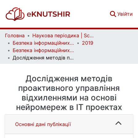
(c
Увійти
Головна
Наукова періодика | Scientific periodicals
Безпека інформаційних систем і технологій | Information Systems and Technologies Security
2019
Безпека інформаційних систем і технологій. № 1(1)
Дослідження методів проактивного управління відхиленнями на основі нейромереж в ІТ проектах
Дослідження методів
проактивного управління
відхиленнями на основі
нейромереж в ІТ проектах
Основні дані публікації