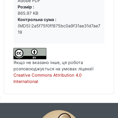
Adobe PDF
перевищують 10% відхилення від
Розмір :
оптимальних значень.
865.97 KB
Контрольна сума :
(MD5):2a5f75f0ff875bc0a9f31ae31d7ae7
19
Якщо не вказано інше, ця робота
розповсюджується на умовах ліцензії
Creative Commons Attribution 4.0
International