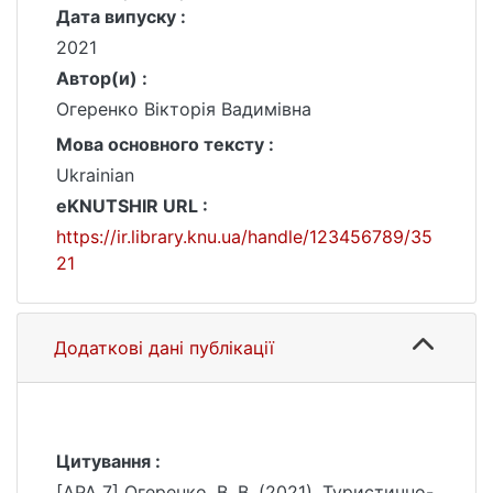
Дата випуску :
2021
Автор(и) :
Огеренко Вікторія Вадимівна
Мова основного тексту :
Ukrainian
eKNUTSHIR URL :
https://ir.library.knu.ua/handle/123456789/35
21
Додаткові дані публікації
Цитування :
[APA 7] Огеренко, В. В. (2021). Туристично-