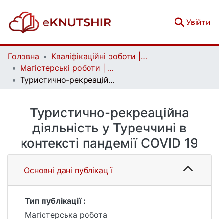
(c
Увійти
Головна
Кваліфікаційні роботи | Qualifying works
Магістерські роботи | Master's theses
Туристично-рекреаційна діяльність у Туреччині в контексті пандемії COVID 19
Туристично-рекреаційна
діяльність у Туреччині в
контексті пандемії COVID 19
Основні дані публікації
Тип публікації :
Магістерська робота