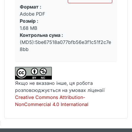
Формат :
Вантажиться...
Adobe PDF
Розмір :
1.68 MB
Контрольна сума :
(MD5):5be67518a077bfb56e3f1c51f2c7e
8bb
Якщо не вказано інше, ця робота
розповсюджується на умовах ліцензії
Creative Commons Attribution-
NonCommercial 4.0 International