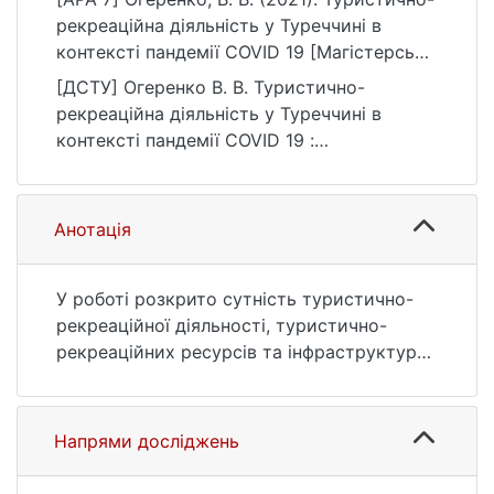
рекреаційна діяльність у Туреччині в
контексті пандемії COVID 19 [Магістерська
робота, Київський національний
[ДСТУ] Огеренко В. В. Туристично-
університет імені Тараса Шевченка].
рекреаційна діяльність у Туреччині в
eKNUTSHIR.
контексті пандемії COVID 19 :
https://ir.library.knu.ua/handle/123456789/35
кваліфікаційна робота магістра : 10
21
Природничі науки. Київ, 2021. 85 с. URL:
https://ir.library.knu.ua/handle/123456789/35
Анотація
21 (дата звернення: 25.07.2026).
У роботі розкрито сутність туристично-
рекреаційної діяльності, туристично-
рекреаційних ресурсів та інфраструктури
туристично-рекреаційної діяльності.
Проведено оцінку вплив пандемії Covid 19
на розвиток туристично-рекреаційної
Напрями досліджень
діяльності в Туреччині.