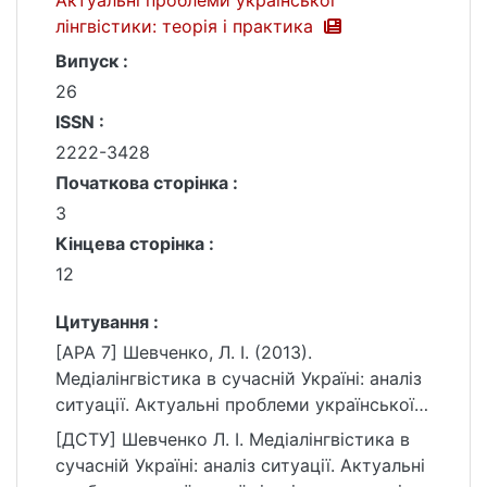
Актуальні проблеми української
лінгвістики: теорія і практика
Випуск :
26
ISSN :
2222-3428
Початкова сторінка :
3
Кінцева сторінка :
12
Цитування :
[APA 7] Шевченко, Л. І. (2013).
Медіалінгвістика в сучасній Україні: аналіз
ситуації. Актуальні проблеми української
лінгвістики: теорія і практика, (26), 3–12.
[ДСТУ] Шевченко Л. І. Медіалінгвістика в
https://ir.library.knu.ua/handle/15071834/990
сучасній Україні: аналіз ситуації. Актуальні
3