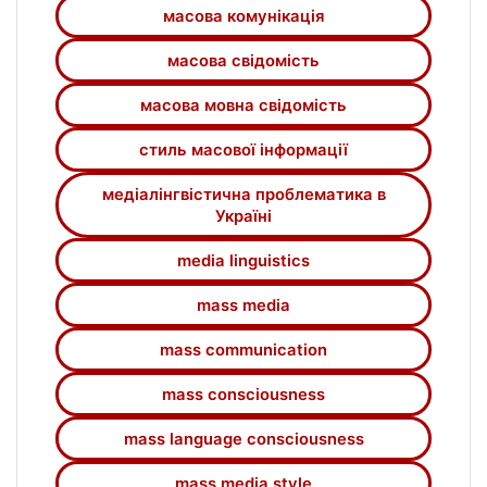
масова комунікація
масова свідомість
масова мовна свідомість
стиль масової інформації
медіалінгвістична проблематика в
Україні
media linguistics
mass media
mass communication
mass consciousness
mass language consciousness
mass media style