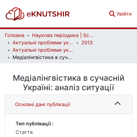
(c
Увійти
Головна
Наукова періодика | Scientific periodicals
Актуальні проблеми української лінгвістики: теорія і практика | Current issues of Ukrainian linguistics: theory and practice
2013
Актуальні проблеми української лінгвістики: теорія і практика. Вип. 26
Медіалінгвістика в сучасній Україні: аналіз ситуації
Медіалінгвістика в сучасній
Україні: аналіз ситуації
Основні дані публікації
Тип публікації :
Стаття