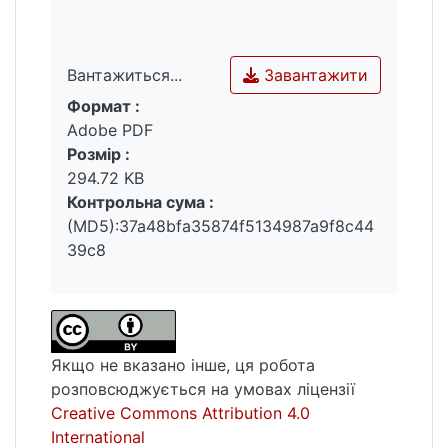
Завантажити
Вантажиться...
Формат :
Вантажиться...
Adobe PDF
Розмір :
294.72 KB
Контрольна сума :
(MD5):37a48bfa35874f5134987a9f8c44
39c8
Якщо не вказано інше, ця робота
розповсюджується на умовах ліцензії
Creative Commons Attribution 4.0
International