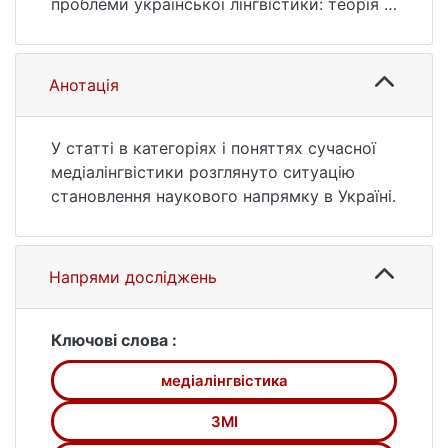
проблеми української лінгвістики: теорія і
практика. 2013. № 26. С. 3—12. URL:
https://ir.library.knu.ua/handle/15071834/990
3 (дата звернення: 26.07.2026).
Анотація
У статті в категоріях і поняттях сучасної
медіалінгвістики розглянуто ситуацію
становлення наукового напрямку в Україні.
Напрями досліджень
Ключові слова :
медіалінгвістика
ЗМІ