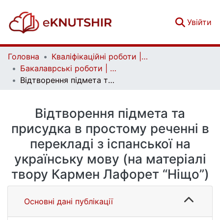
(c
Увійти
Головна
Кваліфікаційні роботи | Qualifying works
Бакалаврські роботи | Bachelor theses
Відтворення підмета та присудка в простому реченні в перекладі з іспанської на українську мову (на матеріалі твору Кармен Лафорет “Ніщо”)
Відтворення підмета та
присудка в простому реченні в
перекладі з іспанської на
українську мову (на матеріалі
твору Кармен Лафорет “Ніщо”)
Основні дані публікації