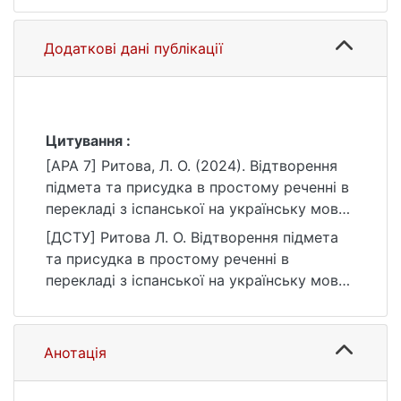
Додаткові дані публікації
Цитування :
[APA 7] Ритова, Л. О. (2024). Відтворення
підмета та присудка в простому реченні в
перекладі з іспанської на українську мову
(на матеріалі твору Кармен Лафорет
[ДСТУ] Ритова Л. О. Відтворення підмета
“Ніщо”) [Бакалаврська робота, Київський
та присудка в простому реченні в
національний університет імені Тараса
перекладі з іспанської на українську мову
Шевченка]. eKNUTSHIR.
(на матеріалі твору Кармен Лафорет
https://ir.library.knu.ua/handle/15071834/389
“Ніщо”) : кваліфікаційна робота бакалавра :
4
035 Філологія / наук. кер. О. Ю.
Анотація
Дорошенко. Київ, 2024. 72 с. URL:
https://ir.library.knu.ua/handle/15071834/389