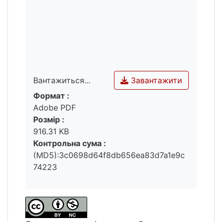
Завантажити
Вантажиться...
Формат :
Вантажиться...
Adobe PDF
Розмір :
916.31 KB
Контрольна сума :
(MD5):3c0698d64f8db656ea83d7a1e9c
74223