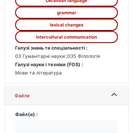
перекладача враховувати ці нюанси та
Ukrainian language
досягати балансу між збереженням
grammar
оригінального змісту та відповідністю
нормам цільової мови.
lexical changes
intercultural communication
Галузі знань та спеціальності :
03 Гуманітарні науки::035 Філологія
Галузі науки і техніки (FOS) :
Мови та література
Файли
Файл(и) :