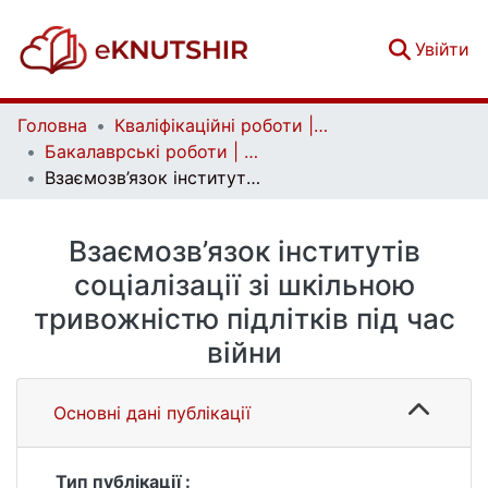
(c
Увійти
Головна
Кваліфікаційні роботи | Qualifying works
Бакалаврські роботи | Bachelor theses
Взаємозв’язок інститутів соціалізації зі шкільною тривожністю підлітків під час війни
Взаємозв’язок інститутів
соціалізації зі шкільною
тривожністю підлітків під час
війни
Основні дані публікації
Тип публікації :