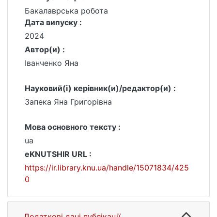
Бакалаврська робота
Дата випуску :
2024
Автор(и) :
Іванченко Яна
Науковий(і) керівник(и)/редактор(и) :
Запека Яна Григорівна
Мова основного тексту :
ua
eKNUTSHIR URL :
https://ir.library.knu.ua/handle/15071834/425
0
Додаткові дані публікації