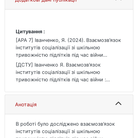
Цитування :
[APA 7] Іванченко, Я. (2024). Взаємозв’язок
інститутів соціалізації зі шкільною
тривожністю підлітків під час війни
[Бакалаврська робота, Київський
[ДСТУ] Іванченко Я. Взаємозв’язок
національний університет імені Тараса
інститутів соціалізації зі шкільною
Шевченка]. eKNUTSHIR.
тривожністю підлітків під час війни :
https://ir.library.knu.ua/handle/15071834/425
кваліфікаційна робота бакалавра : 053
0
Психологія / наук. кер. Я. Г. Запека. Київ,
2024. 82 с. URL:
Анотація
https://ir.library.knu.ua/handle/15071834/425
0 (дата звернення: 25.07.2026).
В роботі було досліджено взаємозв’язок
інститутів соціалізації зі шкільною