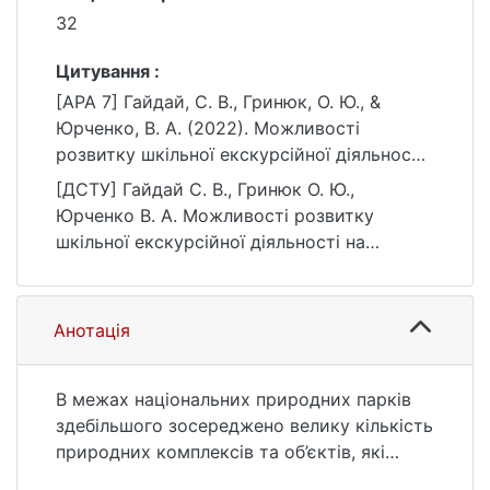
32
Цитування :
[APA 7] Гайдай, С. В., Гринюк, О. Ю., &
Юрченко, В. А. (2022). Можливості
розвитку шкільної екскурсійної діяльності
на території Національного природного
[ДСТУ] Гайдай С. В., Гринюк О. Ю.,
парку «Голосіївський». Конструктивна
Юрченко В. А. Можливості розвитку
географія та раціональне використання
шкільної екскурсійної діяльності на
природних ресурсів, 2(1), 27–32.
території Національного природного
https://ir.library.knu.ua/handle/123456789/58
парку «Голосіївський». Конструктивна
49
географія та раціональне використання
Анотація
природних ресурсів. 2022. Т. 2, № 1. С. 27
—32. URL:
https://ir.library.knu.ua/handle/123456789/58
В межах національних природних парків
49 (дата звернення: 25.07.2026).
здебільшого зосереджено велику кількість
природних комплексів та об’єктів, які
мають особливу природоохоронну,