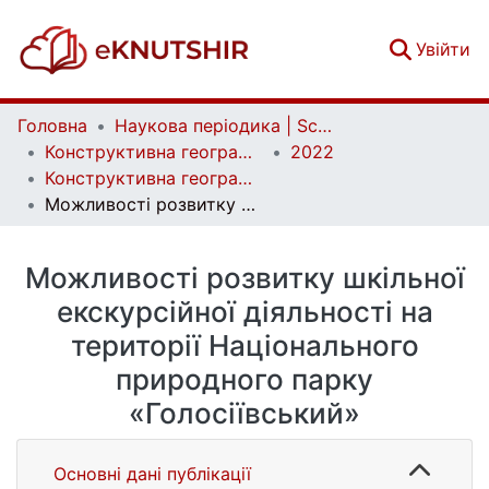
(c
Увійти
Головна
Наукова періодика | Scientific periodicals
Конструктивна географія та раціональне використання природних ресурсів | Constructive geography and rational use of natural resources
2022
Конструктивна географія та раціональне використання природних ресурсів. Випуск 2, № 1
Можливості розвитку шкільної екскурсійної діяльності на території Національного природного парку «Голосіївський»
Можливості розвитку шкільної
екскурсійної діяльності на
території Національного
природного парку
«Голосіївський»
Основні дані публікації