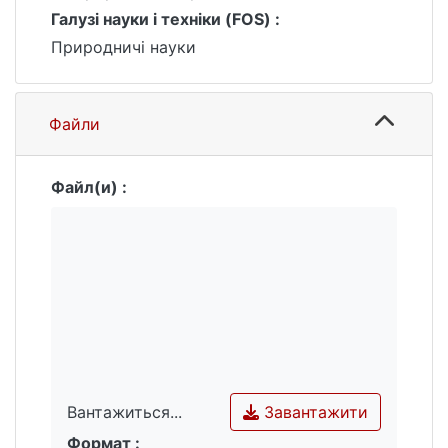
Галузі науки і техніки (FOS) :
також найкращий період часу для їх
відвідування та вивчення на основі
Природничі науки
сезонних фаз розвитку процесів та
об’єктів.
Файли
Файл(и) :
Завантажити
Вантажиться...
Формат :
Вантажиться...