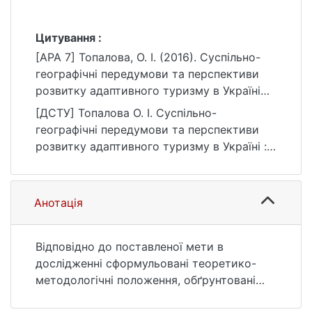
Цитування :
[APA 7] Топалова, О. І. (2016). Суспільно-
географічні передумови та перспективи
розвитку адаптивного туризму в Україні
[Дис. канд. геогр. наук, Київський
[ДСТУ] Топалова О. І. Суспільно-
національний університет імені Тараса
географічні передумови та перспективи
Шевченка]. eKNUTSHIR.
розвитку адаптивного туризму в Україні :
https://ir.library.knu.ua/handle/123456789/42
дис. … канд. геогр. наук : 10 Природничі
37
науки. Київ, 2016. 175 с. URL:
https://ir.library.knu.ua/handle/123456789/42
Анотація
37 (дата звернення: 25.07.2026).
Відповідно до поставленої мети в
дослідженні сформульовані теоретико-
методологічні положення, обґрунтовані
наукові та практичні результати: