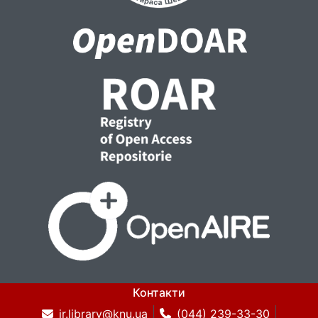
Ключові слова: адаптивний туризм,
маломобільна категорія населення, особа з
інвалідністю, реабілітація, структурно-
логічна модель, класифікація адаптивного
туризму, чинники формування
адаптивного туризму, SWOT-аналіз,
«доступний» туристський маршрут,
туристсько-реабілітаційний центр,
перспективний каркас координаційної
системи адаптивного туризму.
Контакти
ir.library@knu.ua
(044) 239-33-30