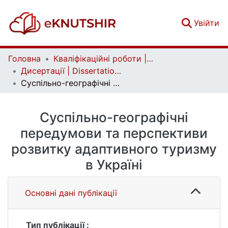
(c
Увійти
Головна
Кваліфікаційні роботи | Qualifying works
Дисертації | Dissertations
Суспільно-географічні передумови та перспективи розвитку адаптивного туризму в Україні
Суспільно-географічні
передумови та перспективи
розвитку адаптивного туризму
в Україні
Основні дані публікації
Тип публікації :