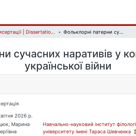
Дисертації | Dissertations
Фольклорні патерни сучасних наративів у контексті російсько-української війни
и сучасних наративів у ко
української війни
ертація
квітня 2026 р.
цюк, Марина
Навчально-науковий інститут філологі
еріївна
університету імені Тараса Шевченка