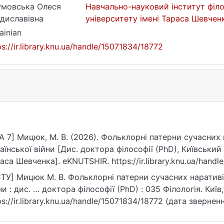
умовська Олеся
Навчально-науковий інститут філо
диславівна
університету імені Тараса Шевче
ainian
ps://ir.library.knu.ua/handle/15071834/18772
A 7] Мицюк, М. В. (2026). Фольклорні патерни сучасних 
аїнської війни [Дис. доктора філософії (PhD), Київський
аса Шевченка]. eKNUTSHIR. https://ir.library.knu.ua/hand
ТУ] Мицюк М. В. Фольклорні патерни сучасних наративів
ни : дис. … доктора філософії (PhD) : 035 Філологія. Київ,
ps://ir.library.knu.ua/handle/15071834/18772 (дата зверненн