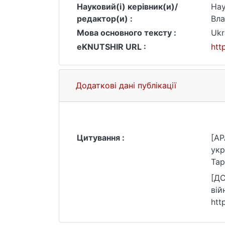
Науковий(і) керівник(и)/
На
редактор(и) :
Вла
Мова основного тексту :
Ukr
eKNUTSHIR URL :
htt
Додаткові дані публікації
Цитування :
[AP
укр
Тар
[ДС
вій
htt