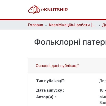
Головна
Кваліфікаційні роботи | Qualifying works
Фольклорні патерн
Основні дані публікації
Тип публікації :
Дис
Дата випуску :
10 
Автор(и) :
Ми
Вал