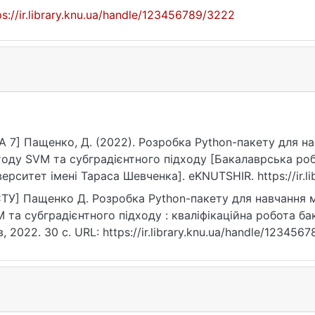
ps://ir.library.knu.ua/handle/123456789/3222
A 7] Пащенко, Д. (2022). Розробка Python-пакету для 
оду SVM та субградієнтного підходу [Бакалаврська роб
верситет імені Тараса Шевченка]. eKNUTSHIR. https://ir.l
ТУ] Пащенко Д. Розробка Python-пакету для навчання
 та субградієнтного підходу : кваліфікаційна робота бак
в, 2022. 30 с. URL: https://ir.library.knu.ua/handle/12345
07.2026).