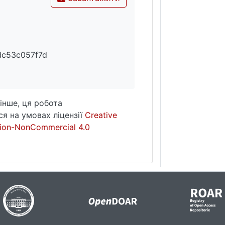
dc53c057f7d
інше, ця робота
я на умовах ліцензії
Creative
ion-NonCommercial 4.0