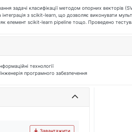
зання задачі класифікації методом опорних векторів (
 інтеграція з scikit-learn, що дозволяє виконувати муль
як елемент scikit-learn pipeline тощо. Проведено тесту
.check_estimator(). Досліджено аналогічні інструменти в 
о описаного в роботі пакету. Проведено порівняльний а
ння hinge loss та субградієнтного підходу. Продемон
єнтного методу.
Інформаційні технології
 Інженерія програмного забезпечення
Завантажити