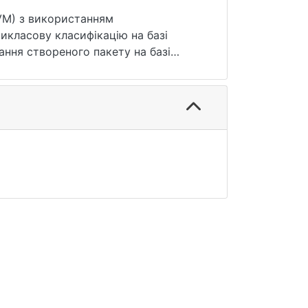
SVM) з використанням
тикласову класифікацію на базі
вання створеного пакету на базі
scikit-learn та знайдено умови
наліз різних функцій втрат.
стровано можливості ядрового методу