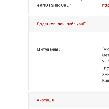
eKNUTSHIR URL :
htt
Додаткові дані публікації
Цитування :
[AP
мет
уні
[ДС
SVM
Киї
25.
Анотація