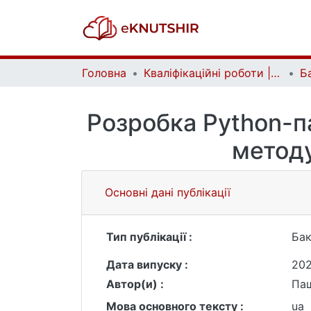
Головна
Кваліфікаційні роботи | Qualifying works
Розробка Python-п
методу
Основні дані публікації
Тип публікації :
Бак
Дата випуску :
20
Автор(и) :
Па
Мова основного тексту :
ua