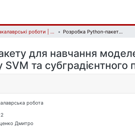
Бакалаврські роботи | Bachelor theses
Розробка Python-пакету для навчання моделей з використанням методу SVM та субградієнтного підходу
акету для навчання модел
 SVM та субградієнтного 
алаврська робота
22
щенко Дмитро