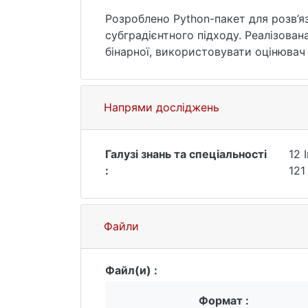
Розроблено Python-пакет для розв’я
субградієнтного підходу. Реалізована
бінарної, використовувати оцінювач 
методу sklearn.utils.estimator_checks
доречності використання саме нашог
Обґрунтовано доцільність використа
Напрями досліджень
опорних векторів на основі субграді
Галузі знань та спеціальності
12 
:
121
Файли
Файл(и) :
Формат :