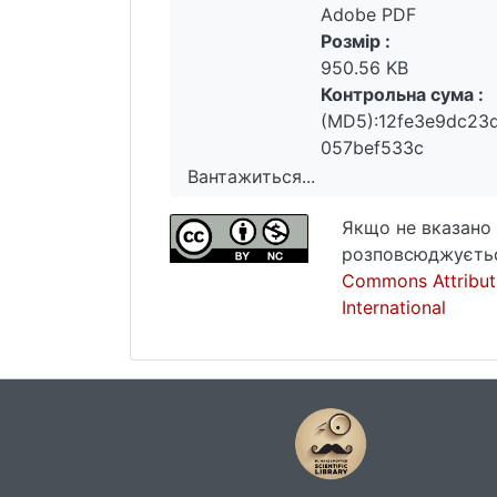
Adobe PDF
Розмір :
950.56 KB
Контрольна сума :
(MD5):12fe3e9dc23
057bef533c
Вантажиться...
Вантажиться...
Якщо не вказано 
розповсюджуєтьс
Commons Attribut
International