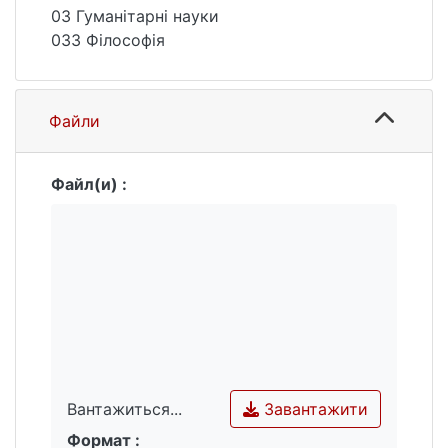
03 Гуманітарні науки
033 Філософія
Файли
Файл(и) :
Завантажити
Вантажиться...
Формат :
Вантажиться...