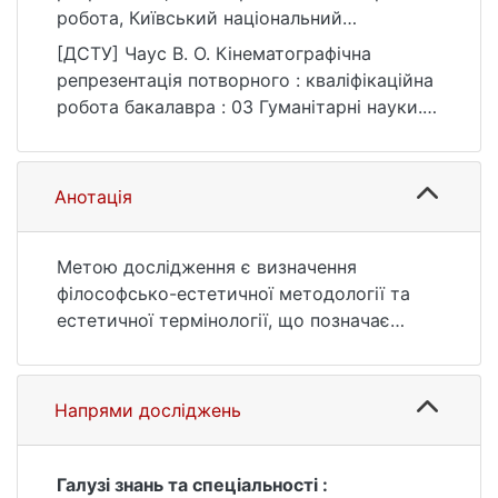
робота, Київський національний
університет імені Тараса Шевченка].
[ДСТУ] Чаус В. О. Кінематографічна
eKNUTSHIR.
репрезентація потворного : кваліфікаційна
https://ir.library.knu.ua/handle/123456789/20
робота бакалавра : 03 Гуманітарні науки.
65
Київ, 2021. 60 с. URL:
https://ir.library.knu.ua/handle/123456789/20
65 (дата звернення: 25.07.2026).
Анотація
Метою дослідження є визначення
філософсько-естетичної методології та
естетичної термінології, що позначає
варіативність репрезентації потворного в
кінематографі.
Напрями досліджень
Галузі знань та спеціальності :