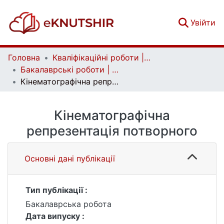
(c
Увійти
Головна
Кваліфікаційні роботи | Qualifying works
Бакалаврські роботи | Bachelor theses
Кінематографічна репрезентація потворного
Кінематографічна
репрезентація потворного
Основні дані публікації
Тип публікації :
Бакалаврська робота
Дата випуску :