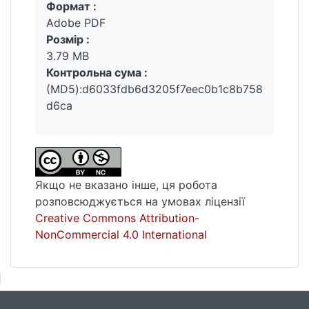
Формат :
Вантажиться...
Adobe PDF
Розмір :
3.79 MB
Контрольна сума :
(MD5):d6033fdb6d3205f7eec0b1c8b758
d6ca
Якщо не вказано інше, ця робота
розповсюджується на умовах ліцензії
Creative Commons Attribution-
NonCommercial 4.0 International