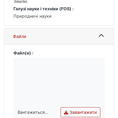
Землю
перехідні ординати до стоку різної
Галузі науки і техніки (FOS) :
забезпеченості та визначено їх
Природничі науки
просторовий розподіл. Попередньо
вивчено окремі локальні зони
досліджуваної території.
Файли
Файл(и) :
Завантажити
Вантажиться...