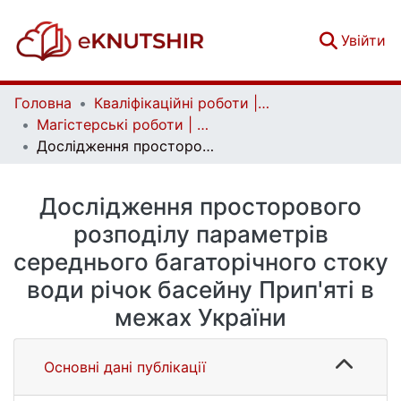
(c
Увійти
Головна
Кваліфікаційні роботи | Qualifying works
Магістерські роботи | Master's theses
Дослідження просторового розподілу параметрів середнього багаторічного стоку води річок басейну Прип'яті в межах України
Дослідження просторового
розподілу параметрів
середнього багаторічного стоку
води річок басейну Прип'яті в
межах України
Основні дані публікації