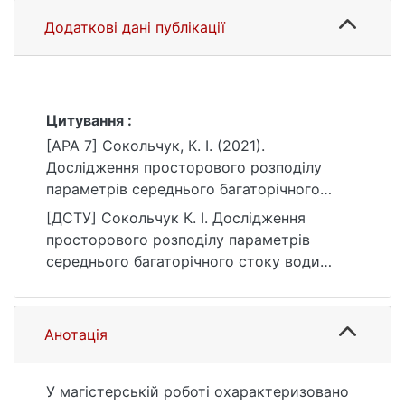
Додаткові дані публікації
Цитування :
[APA 7] Сокольчук, К. І. (2021).
Дослідження просторового розподілу
параметрів середнього багаторічного
стоку води річок басейну Прип'яті в
[ДСТУ] Сокольчук К. І. Дослідження
межах України [Магістерська робота,
просторового розподілу параметрів
Київський національний університет імені
середнього багаторічного стоку води
Тараса Шевченка]. eKNUTSHIR.
річок басейну Прип'яті в межах України :
https://ir.library.knu.ua/handle/123456789/10
кваліфікаційна робота магістра : 10
64
Природничі науки / наук. кер. О. О.
Анотація
Почаєвець. Київ, 2021. 74 с. URL:
https://ir.library.knu.ua/handle/123456789/10
64 (дата звернення: 25.07.2026).
У магістерській роботі охарактеризовано