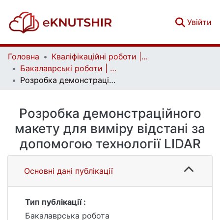
(c
Увійти
Головна
Кваліфікаційні роботи | Qualifying works
Бакалаврські роботи | Bachelor theses
Розробка демонстраційного макету для виміру відстані за допомогою технології LIDAR
Розробка демонстраційного
макету для виміру відстані за
допомогою технології LIDAR
Основні дані публікації
Тип публікації :
Бакалаврська робота