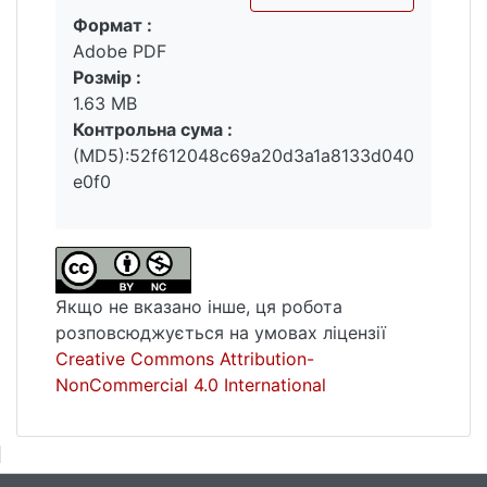
Формат :
Вантажиться...
Adobe PDF
Розмір :
1.63 MB
Контрольна сума :
(MD5):52f612048c69a20d3a1a8133d040
e0f0
Якщо не вказано інше, ця робота
розповсюджується на умовах ліцензії
Creative Commons Attribution-
NonCommercial 4.0 International