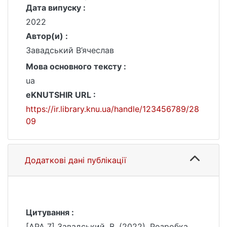
Дата випуску :
2022
Автор(и) :
Завадський В’ячеслав
Мова основного тексту :
ua
eKNUTSHIR URL :
https://ir.library.knu.ua/handle/123456789/28
09
Додаткові дані публікації
Цитування :
[APA 7] Завадський, В. (2022). Розробка