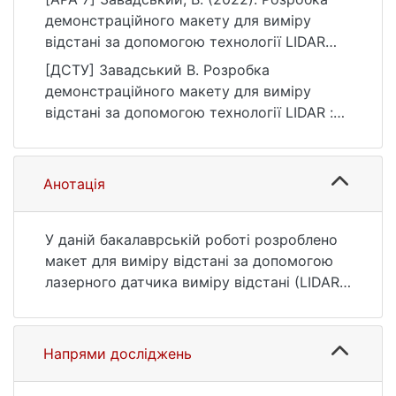
демонстраційного макету для виміру
відстані за допомогою технології LIDAR
[Бакалаврська робота, Київський
[ДСТУ] Завадський В. Розробка
національний університет імені Тараса
демонстраційного макету для виміру
Шевченка]. eKNUTSHIR.
відстані за допомогою технології LIDAR :
https://ir.library.knu.ua/handle/123456789/28
кваліфікаційна робота бакалавра : 12
09
Інформаційні технології. Київ, 2022. 58 с.
URL:
Анотація
https://ir.library.knu.ua/handle/123456789/28
09 (дата звернення: 25.07.2026).
У даній бакалаврській роботі розроблено
макет для виміру відстані за допомогою
лазерного датчика виміру відстані (LIDAR).
Даний макет планується використовувати
в лабораторній роботі з курсу
«Периферійні пристрої». Також
Напрями досліджень
розроблена документації до лабораторної
роботи, що використовує даний макет.