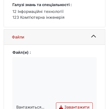
Розроблений макет використовується для
Галузі знань та спеціальності :
виміру відстані на короткі дистанції, на
12 Інформаційні технології
базі апаратно-обчислювальної платформи
123 Комп’ютерна інженерія
Arduino, переваги якої розглянуті цій
роботі.
Файли
Файл(и) :
Завантажити
Вантажиться...