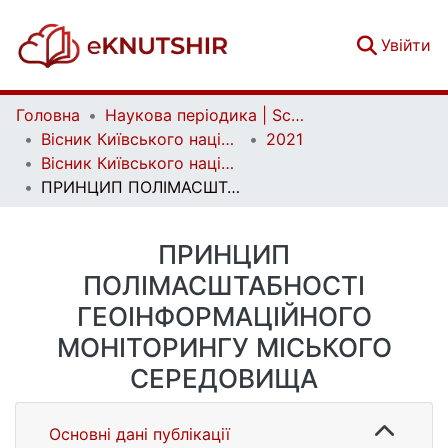
(c
Увійти
Головна
Наукова періодика | Scientific periodicals
Вісник Київського національного університету імені Тараса Шевченка. Військово-спеціальні науки | Bulletin of Taras Shevchenko National University of Kyiv. Military-special sciences
2021
Вісник Київського національного університету імені Тараса Шевченка. Військово-спеціальні науки. Вип. 3 (47)
ПРИНЦИП ПОЛІМАСШТАБНОСТІ ГЕОІНФОРМАЦІЙНОГО МОНІТОРИНГУ МІСЬКОГО СЕРЕДОВИЩА
ПРИНЦИП
ПОЛІМАСШТАБНОСТІ
ГЕОІНФОРМАЦІЙНОГО
МОНІТОРИНГУ МІСЬКОГО
СЕРЕДОВИЩА
Основні дані публікації