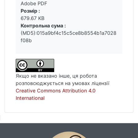
близькості та в певній системі координат,
Adobe PDF
узагальненої для тематичних шарів.
Розмір :
Запропонована система моніторингу
679.67 KB
міського середовища дозволяє
Контрольна сума :
вдосконалювати принципи прийняття
(MD5):015a9bf4c15c5ce8b8554b1a7028
управлінських рішень при розробці
f08b
програм розвитку територій різних
масштабів.
Якщо не вказано інше, ця робота
розповсюджується на умовах ліцензії
Creative Commons Attribution 4.0
International