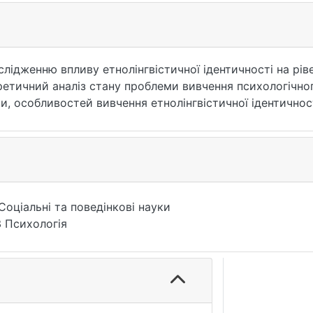
лідженню впливу етнолінгвістичної ідентичності на рів
оретичний аналіз стану проблеми вивчення психологічно
и, особливостей вивчення етнолінгвістичної ідентичнос
стичної ідентичності як фактору впливу на психологічн
вано концептуальні моделі впливу етнолінгвістичної ід
уп (мовні меншини, які проживають на території Польщі
Соціальні та поведінкові науки
 Психологія