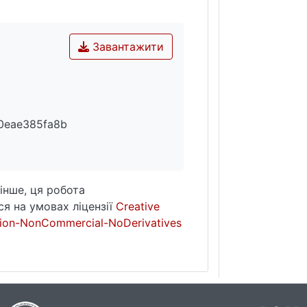
Завантажити
0eae385fa8b
інше, ця робота
я на умовах ліцензії
Creative
ion-NonCommercial-NoDerivatives