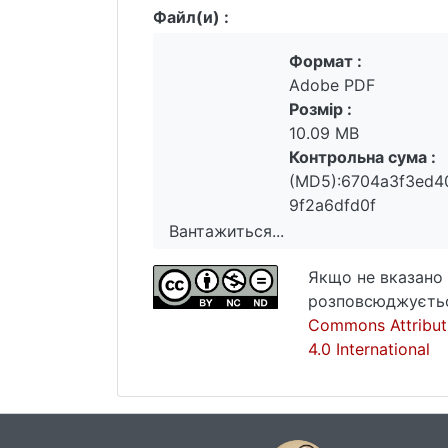
Файл(и) :
Формат :
Adobe PDF
Розмір :
10.09 MB
Контрольна сума :
(MD5):6704a3f3ed4
9f2a6dfd0f
Вантажиться...
Вантажиться...
Якщо не вказано 
розповсюджуєтьс
Commons Attribut
4.0 International