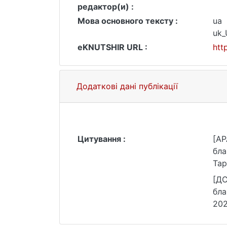
редактор(и) :
Мова основного тексту :
ua
uk
eKNUTSHIR URL :
htt
Додаткові дані публікації
Цитування :
[AP
бла
Тар
[ДС
бла
202