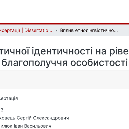
Дисертації | Dissertations
Вплив етнолінгвістичної ідентичності на рівень психологічного благополуччя особистості
тичної ідентичності на рів
благополуччя особистості
ертація
23
овець Сергій Олександрович
илюк Іван Васильович