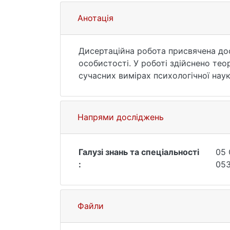
Анотація
Дисертаційна робота присвячена дос
особистості. У роботі здійснено те
сучасних вимірах психологічної наук
конструкту, особливостей етнолінгві
особистості. Побудовано та обгрунто
благополуччя у представників аутгр
Напрями досліджень
Галузі знань та спеціальності
05 
:
053
Файли