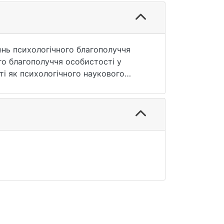
ень психологічного благополуччя
го благополуччя особистості у
ті як психологічного наукового
е благополуччя сучасної
ентичності на рівень психологічного
).