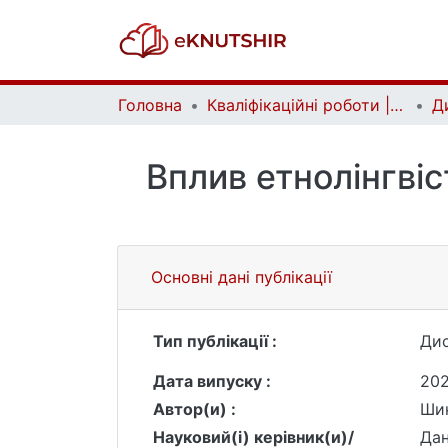
Головна
Кваліфікаційні роботи | Qualifying works
Вплив етнолінгвіс
Основні дані публікації
Тип публікації :
Дис
Дата випуску :
20
Автор(и) :
Шик
Науковий(і) керівник(и)/
Дан