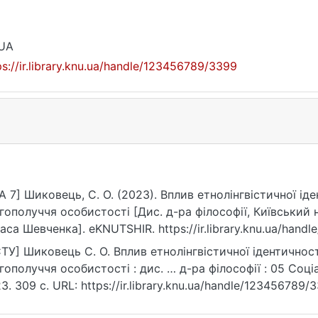
_UA
ps://ir.library.knu.ua/handle/123456789/3399
A 7] Шиковець, С. О. (2023). Вплив етнолінгвістичної ід
гополуччя особистості [Дис. д-ра філософії, Київський 
аса Шевченка]. eKNUTSHIR. https://ir.library.knu.ua/hand
ТУ] Шиковець С. О. Вплив етнолінгвістичної ідентичност
гополуччя особистості : дис. … д-ра філософії : 05 Соціа
3. 309 с. URL: https://ir.library.knu.ua/handle/123456789/