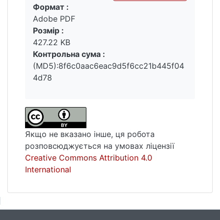
Формат :
Вантажиться...
Adobe PDF
Розмір :
427.22 KB
Контрольна сума :
(MD5):8f6c0aac6eac9d5f6cc21b445f04
4d78
Якщо не вказано інше, ця робота
розповсюджується на умовах ліцензії
Creative Commons Attribution 4.0
International