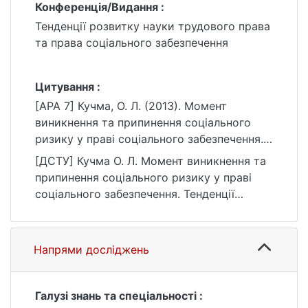
Конференція/Видання :
Тенденції розвитку науки трудового права
та права соціального забезпечення
Цитування :
[APA 7] Кучма, О. Л. (2013). Момент
виникнення та припинення соціального
ризику у праві соціального забезпечення.
У Тенденції розвитку науки трудового
[ДСТУ] Кучма О. Л. Момент виникнення та
права та права соціального забезпечення.
припинення соціального ризику у праві
https://ir.library.knu.ua/handle/15071834/507
соціального забезпечення. Тенденції
8
розвитку науки трудового права та права
соціального забезпечення : матеріали
конф. Київ, 2013. URL:
Напрями досліджень
https://ir.library.knu.ua/handle/15071834/507
8 (дата звернення: 25.07.2026).
Галузі знань та спеціальності :