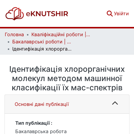
(c
Увійти
Головна
Кваліфікаційні роботи | Qualifying works
Бакалаврські роботи | Bachelor theses
Ідентифікація хлорорганічних молекул методом машинної класифікації їх мас-спектрів
Ідентифікація хлорорганічних
молекул методом машинної
класифікації їх мас-спектрів
Основні дані публікації
Тип публікації :
Бакалаврська робота