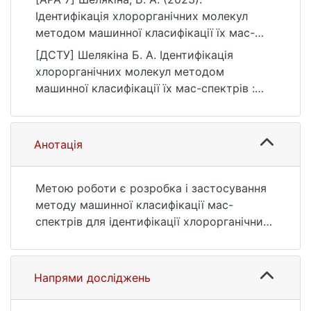
Ідентифікація хлорорганічних молекул
методом машинної класифікації їх мас-
спектрів [Бакалаврська робота, Київський
[ДСТУ] Шелякіна Б. А. Ідентифікація
національний університет імені Тараса
хлорорганічних молекул методом
Шевченка]. eKNUTSHIR.
машинної класифікації їх мас-спектрів :
https://ir.library.knu.ua/handle/123456789/66
кваліфікаційна робота бакалавра : 17
12
Електроніка, автоматизація та електронні
комунікації. Київ, 2023. 39 с. URL:
Анотація
https://ir.library.knu.ua/handle/123456789/66
12 (дата звернення: 25.07.2026).
Метою роботи є розробка і застосування
методу машинної класифікації мас-
спектрів для ідентифікації хлорорганічних
молекул. Цей метод дозволяє
автоматично аналізувати мас-спектри та
класифікувати їх на основі характерних
Напрями досліджень
особливостей, що дозволяє ефективно і
швидко визначати типи хлорорганічних