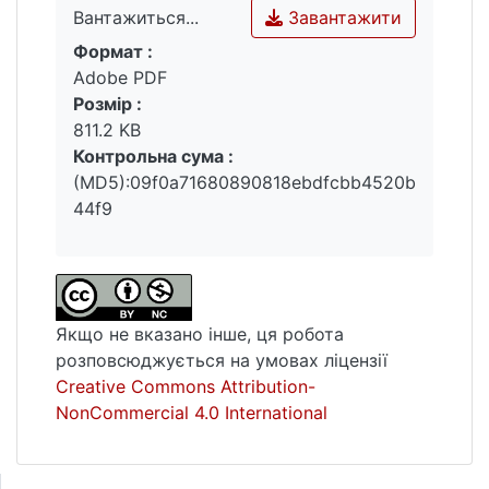
Завантажити
Вантажиться...
рішень, класифікатор ідентифікації
Формат :
невідомих хлорорганічних молекул та
Вантажиться...
Adobe PDF
визначення їх мас- спектрів
Розмір :
приналежності до таких класів, як біфініл,
811.2 KB
імідазол, неонікотиноїд, піретроїд,
Контрольна сума :
поліхлорбіфеніл, сульфонілсечовина,
(MD5):09f0a71680890818ebdfcbb4520b
триазол, фенілкарбамат, хлорацетамід і
44f9
ХОП.
Якщо не вказано інше, ця робота
розповсюджується на умовах ліцензії
Creative Commons Attribution-
NonCommercial 4.0 International