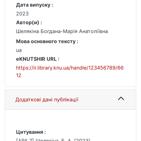
Дата випуску :
2023
Автор(и) :
Шелякіна Богдана-Марія Анатоліївна
Мова основного тексту :
ua
eKNUTSHIR URL :
https://ir.library.knu.ua/handle/123456789/66
12
Додаткові дані публікації
Цитування :
[APA 7] Шелякіна, Б. А. (2023).