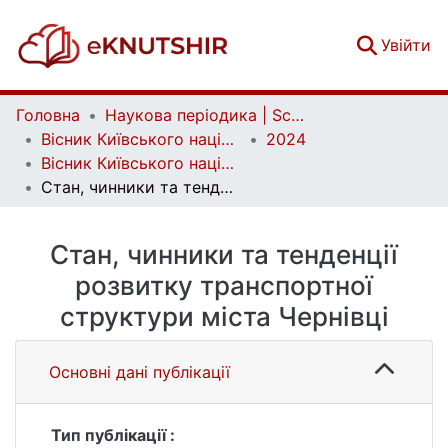
(c
Увійти
Головна
Наукова періодика | Scientific periodicals
Вісник Київського національного університету імені Тараса Шевченка. Географія | Bulletin of Taras Shevchenko National University of Kyiv. Geography
2024
Вісник Київського національного університету імені Тараса Шевченка. Географія. Випуск 3/4 (90/91)
Стан, чинники та тенденції розвитку транспортної структури міста Чернівці
Стан, чинники та тенденції
розвитку транспортної
структури міста Чернівці
Основні дані публікації
Тип публікації :