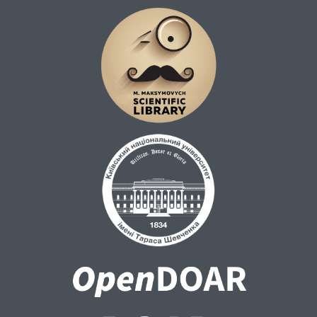
ключових маршрутів. Проведено аналіз
маршрутної мережі за показниками
ефективності, споживання ресурсів і
задоволення пасажирських потреб. На
основі отриманих даних і результатів
аналізу можна прийняти конкретні рішення
щодо оптимізації маршрутної мережі,
включаючи зміни в розкладі,
реорганізацію маршрутів, а також
покращення обслуговування й
забезпечення задоволеності пасажирів.
Такий підхід сприятиме підвищенню
ефективності міського громадського
транспорту.
Висновки. Виявлено, що транспортна
структура міста Чернівці потребує
постійного розвитку та вдосконалення,