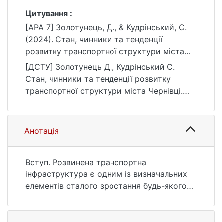
Цитування :
[APA 7] Золотунець, Д., & Кудрінський, С.
(2024). Стан, чинники та тенденції
розвитку транспортної структури міста
Чернівці. Вісник Київського національного
[ДСТУ] Золотунець Д., Кудрінський С.
університету імені Тараса Шевченка.
Стан, чинники та тенденції розвитку
Географія, (3-4 (90-91)), 98–102.
транспортної структури міста Чернівці.
https://doi.org/10.17721/1728-2721.2024.90-
Вісник Київського національного
91.13
університету імені Тараса Шевченка.
Географія. 2024. № 3-4 (90-91). С. 98—102.
Анотація
DOI: 10.17721/1728-2721.2024.90-91.13 (дата
звернення: 25.07.2026).
Вступ. Розвинена транспортна
інфраструктура є одним із визначальних
елементів сталого зростання будь-якого
регіону, адже вона сприяє підвищенню
рівню життя людини, створює умови для
ефективного функціонування ринку