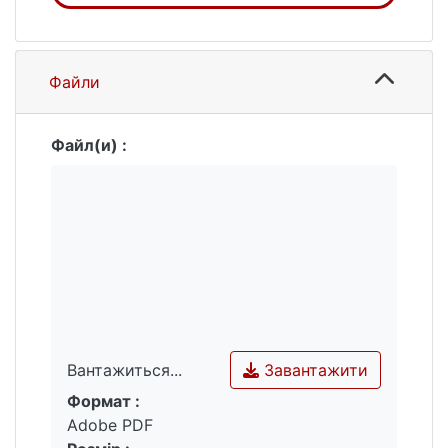
Файли
Файл(и) :
Завантажити
Вантажиться...
Формат :
Вантажиться...
Adobe PDF