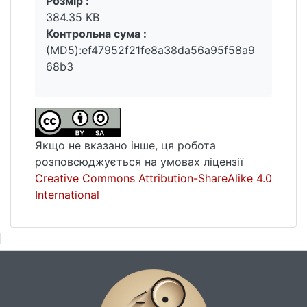
Розмір :
384.35 KB
Контрольна сума :
(MD5):ef47952f21fe8a38da56a95f58a9
68b3
Якщо не вказано інше, ця робота
розповсюджується на умовах ліцензії
Creative Commons Attribution-ShareAlike 4.0
International