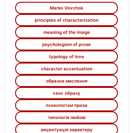
досліджуватися психологами та
Marko Vovchok
психоаналітиками.
Стверджується, що авторка,
principles of characterization
зосередившись на аналізі почуттів героїв,
спонукала читачів усвідомити вузькість
meaning of the image
стереотипних уявлень щодо любові як
psychologism of prose
почуття і стану, що може бути однозначно
поясненим і об'єктивно поцінованим.
typology of love
character accentuation
образне мислення
сенс образу
психологізм прози
типологія любові
акцентуація характеру