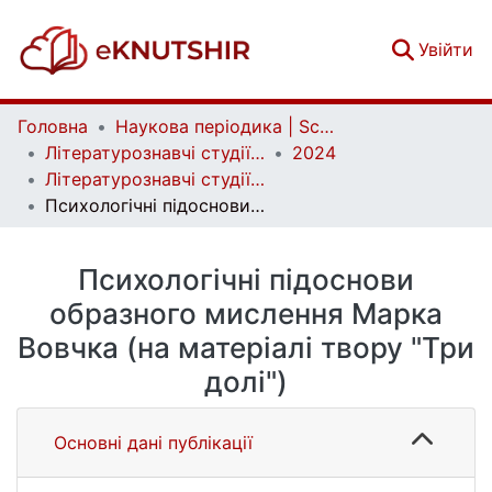
(c
Увійти
Головна
Наукова періодика | Scientific periodicals
Літературознавчі студії | Literary Studies
2024
Літературознавчі студії. Том 1. № 66
Психологічні підоснови образного мислення Марка Вовчка (на матеріалі твору "Три долі")
Психологічні підоснови
образного мислення Марка
Вовчка (на матеріалі твору "Три
долі")
Основні дані публікації