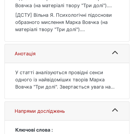
Вовчка (на матеріалі твору "Три долі").
Літературознавчі студії, 1(66), 15–25.
[ДСТУ] Вільна Я. Психологічні підоснови
https://doi.org/10.17721/2520-6346.1(66).15-
образного мислення Марка Вовчка (на
25
матеріалі твору "Три долі").
Літературознавчі студії. 2024. Т. 1, № 66. С.
15—25. DOI: 10.17721/2520-6346.1(66).15-25
(дата звернення: 25.07.2026).
Анотація
У статті аналізуються провідні сенси
одного із найвідоміших творів Марка
Вовчка "Три долі". Звертається увага на
відповідність засад образного мислення
письменниці, її спостережень щодо
акцентуацій характерів героїв твору
Напрями досліджень
провідним тезам філософії любові, яка
століттями формувалася філософами,
митцями і наразі продовжує
Ключові слова :