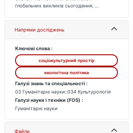
глобальних викликів сьогодення;
Предметом дослідження аналіз історико-
культурних, правових та організаційних
складових реалізації екологічної політики
Напрями досліджень
Німеччини в сучасному соціокультурному
просторі;
Метою дослідження є виявлення
Ключові слова :
особливостей та механізмів реалізації
соціокультурний простір
екологічної політики в соціокультурному
просторі Німеччини.
екологічна політика
Галузі знань та спеціальності :
03 Гуманітарні науки::034 Культурологія
Галузі науки і техніки (FOS) :
Гуманітарні науки
Файли