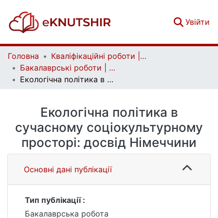
(c
Увійти
Головна
Кваліфікаційні роботи | Qualifying works
Бакалаврські роботи | Bachelor theses
Екологічна політика в сучасному соціокультурному просторі: досвід Німеччини
Екологічна політика в
сучасному соціокультурному
просторі: досвід Німеччини
Основні дані публікації
Тип публікації :
Бакалаврська робота