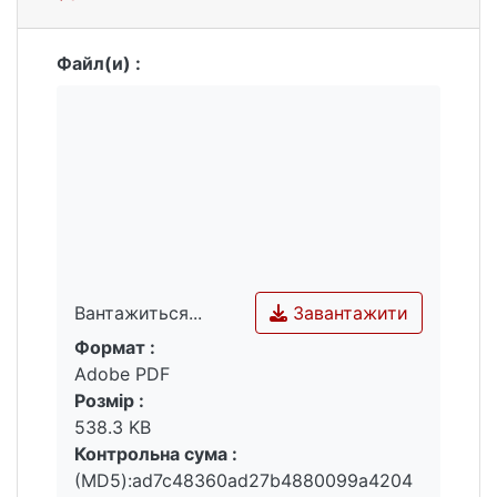
Файл(и) :
Завантажити
Вантажиться...
Формат :
Вантажиться...
Adobe PDF
Розмір :
538.3 KB
Контрольна сума :
(MD5):ad7c48360ad27b4880099a4204