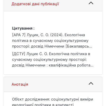
Додаткові дані публікації
Цитування :
[APA 7] Луцик, С. О. (2024). Екологічна
політика в сучасному соціокультурному
просторі: досвід Німеччини [Бакалаврська
робота, Київський національний
[ДСТУ] Луцик С. О. Екологічна політика в
університет імені Тараса Шевченка].
сучасному соціокультурному просторі:
eKNUTSHIR.
досвід Німеччини : кваліфікаційна робота
https://ir.library.knu.ua/handle/15071834/657
бакалавра : 034 Культурологія / наук. кер.
6
О. Д. Рихліцька. Київ, 2024. 50 с. URL:
https://ir.library.knu.ua/handle/15071834/657
Анотація
6 (дата звернення: 25.07.2026).
Об’єкт дослідження: соціокультурні виміри
екологічної політики в контексті