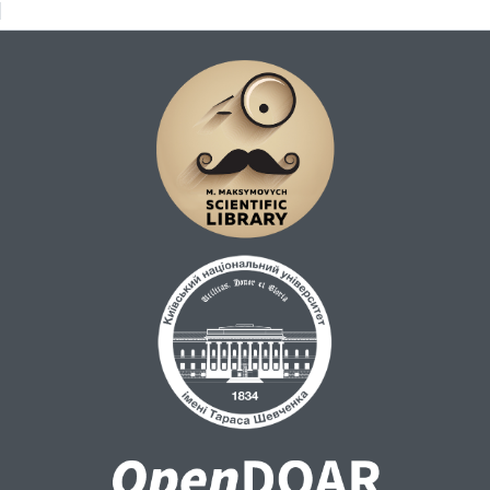
реальному часі, що сформована
попередньою історією діалогу – творчого
спілкування автора і глядача. Межі творів
мистецтва і виставкових просторів, що
звужені фізичною відсутністю глядачів,
усуваються завдяки розширенню живого
контенту за допомогою впровадження
інноваційних форм творчої комунікації.