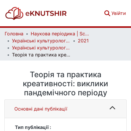
(c
Увійти
Головна
Наукова періодика | Scientific periodicals
Українські культурологічні студії | Ukrainian Cultural Studies
2021
Українські культурологічні студії. № 1 (8)
Теорія та практика креативності: виклики пандемічного періоду
Теорія та практика
креативності: виклики
пандемічного періоду
Основні дані публікації
Тип публікації :