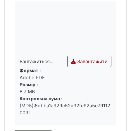
Завантажити
Вантажиться...
Формат :
Вантажиться...
Adobe PDF
Розмір :
8.7 MB
Контрольна сума :
(MD5):5dbba1a929c52a32fe92a5e79112
009f