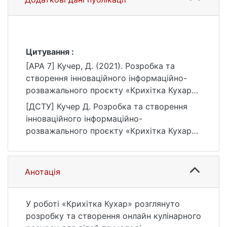
Цитування :
[APA 7] Кучер, Д. (2021). Розробка та
створення інноваційного інформаційно-
розважального проєкту «Крихітка Кухар»
[Магістерська робота, Київський
[ДСТУ] Кучер Д. Розробка та створення
національний університет імені Тараса
інноваційного інформаційно-
Шевченка]. eKNUTSHIR.
розважального проєкту «Крихітка Кухар» :
https://ir.library.knu.ua/handle/123456789/98
кваліфікаційна робота магістра : 06
6
Журналістика / наук. кер. В. М. Корнєєв.
Київ, 2021. 50 с. URL:
Анотація
https://ir.library.knu.ua/handle/123456789/98
6 (дата звернення: 25.07.2026).
У роботі «Крихітка Кухар» розглянуто
розробку та створення онлайн кулінарного