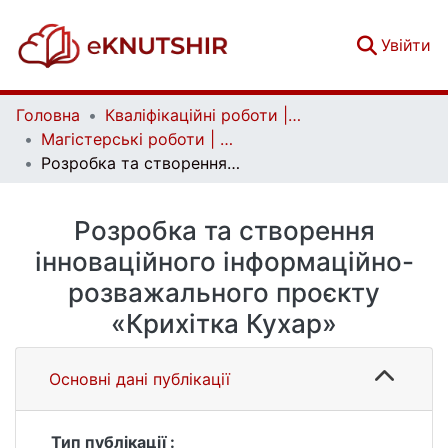
(c
Увійти
Головна
Кваліфікаційні роботи | Qualifying works
Магістерські роботи | Master's theses
Розробка та створення інноваційного інформаційно-розважального проєкту «Крихітка Кухар»
Розробка та створення
інноваційного інформаційно-
розважального проєкту
«Крихітка Кухар»
Основні дані публікації
Тип публікації :