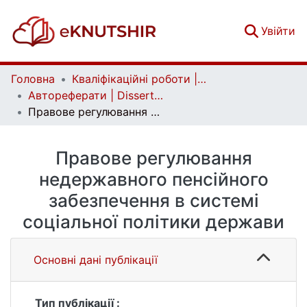
(c
Увійти
Головна
Кваліфікаційні роботи | Qualifying works
Автореферати | Dissertation abstract
Правове регулювання недержавного пенсійного забезпечення в системі соціальної політики держави
Правове регулювання
недержавного пенсійного
забезпечення в системі
соціальної політики держави
Основні дані публікації
Тип публікації :