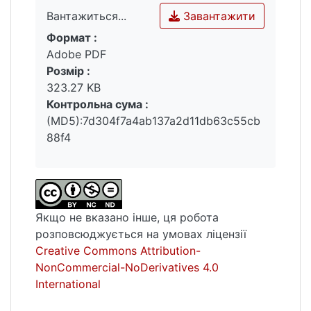
умовах євроінтеграції, виокремлено
Завантажити
Вантажиться...
проблеми участі громадян в
Формат :
недержавному пенсійному забезпеченні та
Вантажиться...
Adobe PDF
шляхи їх подолання.
Розмір :
323.27 KB
Ключові слова: недержавне пенсійне
Контрольна сума :
забезпечення, недержавні пенсійні фонди,
(MD5):7d304f7a4ab137a2d11db63c55cb
вкладники та учасники пенсійних фондів,
88f4
роботодавці-платники корпоративних
пенсійних фондів, органи державного
нагляду і контролю у сфері недержавного
пенсійного забезпечення.
Якщо не вказано інше, ця робота
розповсюджується на умовах ліцензії
Creative Commons Attribution-
NonCommercial-NoDerivatives 4.0
International