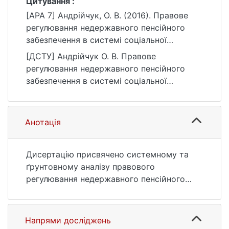
Цитування :
[APA 7] Андрійчук, О. В. (2016). Правове
регулювання недержавного пенсійного
забезпечення в системі соціальної
політики держави [Автореф. дис. канд.
[ДСТУ] Андрійчук О. В. Правове
юрид. наук, Київський національний
регулювання недержавного пенсійного
університет імені Тараса Шевченка].
забезпечення в системі соціальної
eKNUTSHIR.
політики держави : автореф. дис. … канд.
https://ir.library.knu.ua/handle/123456789/40
юрид. наук : 08 Право. Київ, 2016. 22 с.
40
URL:
Анотація
https://ir.library.knu.ua/handle/123456789/40
40 (дата звернення: 25.07.2026).
Дисертацію присвячено системному та
ґрунтовному аналізу правового
регулювання недержавного пенсійного
забезпечення в системі соціальної
політики держави. У роботі проведено
генезис інституту недержавного
Напрями досліджень
пенсійного забезпечення в Україні,