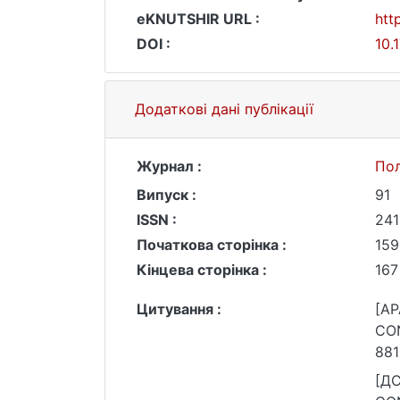
eKNUTSHIR URL :
htt
DOI :
10.
Додаткові дані публікації
Журнал :
Пол
Випуск :
91
ISSN :
241
Початкова сторінка :
159
Кінцева сторінка :
167
Цитування :
[AP
CON
881
[ДС