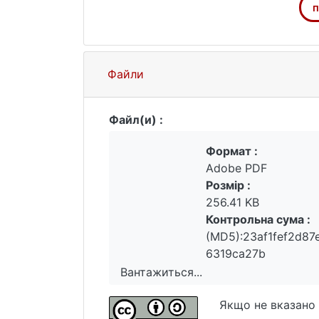
п
Файли
Файл(и) :
Формат :
Adobe PDF
Розмір :
256.41 KB
Контрольна сума :
(MD5):23af1fef2d8
6319ca27b
Вантажиться...
Вантажиться...
Якщо не вказано 