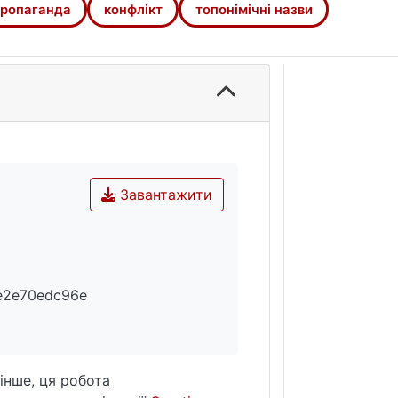
ропаганда
конфлікт
топонімічні назви
Завантажити
7e2e70edc96e
інше, ця робота