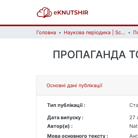
Головна
Наукова періодика | Scientific periodicals
ПРОПАГАНДА Т
Основні дані публікації
Тип публікації :
Ста
Дата випуску :
27 
Автор(и) :
Nat
Мова основного тексту :
Анг