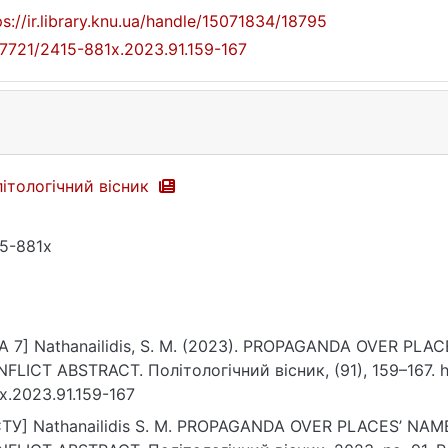
ps://ir.library.knu.ua/handle/15071834/18795
17721/2415-881x.2023.91.159-167
ітологічний вісник
5-881x
A 7] Nathanailidis, S. M. (2023). PROPAGANDA OVER P
FLICT ABSTRACT. Політологічний вісник, (91), 159–167. ht
x.2023.91.159-167
ТУ] Nathanailidis S. M. PROPAGANDA OVER PLACES’ N