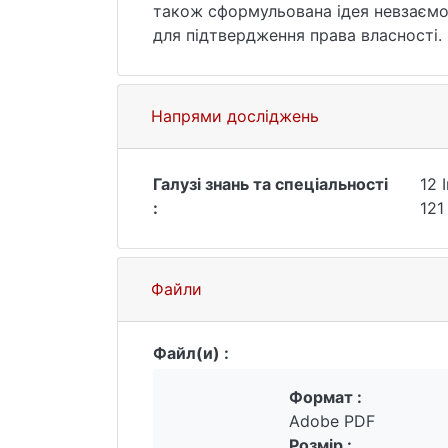
також сформульована ідея невзаємоз
для підтвердження права власності. 
їх вирішення за допомогою блокчейн
Також виконано загальний огляд існ
невзаємозамінних токенів, також ви
Напрями досліджень
імплементація уніфікованої моделі н
серверного застосунку. Як результа
Галузі знань та спеціальності
12 
:
121
Файли
Файл(и) :
Формат :
Adobe PDF
Розмір :