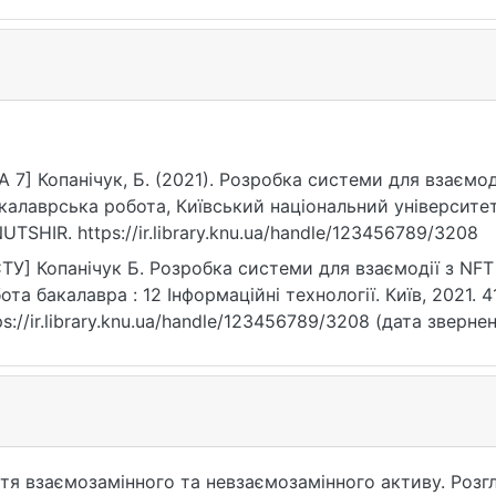
A 7] Копанічук, Б. (2021). Розробка системи для взаємо
калаврська робота, Київський національний університет
UTSHIR. https://ir.library.knu.ua/handle/123456789/3208
ТУ] Копанічук Б. Розробка системи для взаємодії з NFT 
ота бакалавра : 12 Інформаційні технології. Київ, 2021. 41
ps://ir.library.knu.ua/handle/123456789/3208 (дата звернен
тя взаємозамінного та невзаємозамінного активу. Розгля