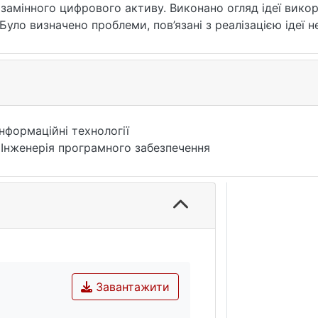
амінного цифрового активу. Виконано огляд ідеї вико
Було визначено проблеми, пов’язані з реалізацією ідеї
у, а саме за допомогою ідеї невзаємозамінного токену 
уючих систем взаємодії з невзаємозамінними токенами.
моги до створення невзаємозамінних токенів та їх мет
евзаємозамінного токену. Розроблено інтерфейс для взає
т була розроблена централізована система для взаємод
Інформаційні технології
 Інженерія програмного забезпечення
Завантажити