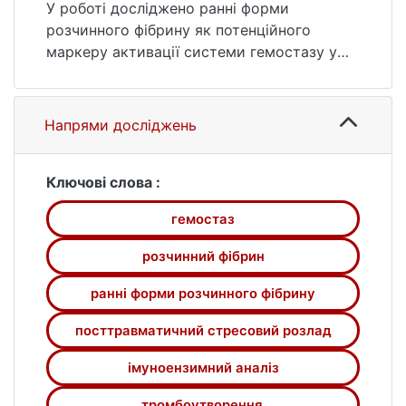
У роботі досліджено ранні форми
розчинного фібрину як потенційного
маркеру активації системи гемостазу у
пацієнтів з посттравматичним стресовим
розладом (ПТСР). Актуальність
дослідження зумовлена зростанням
Напрями досліджень
ризику тромботичних ускладнень у
пацієнтів із ПТСР та необхідністю
розробки чутливих методів їх ранньої
Ключові слова :
діагностики.
гемостаз
Метою роботи була кількісна оцінка ранніх
форм розчинного фібрину в плазмі крові
розчинний фібрин
пацієнтів з ПТСР залежно від ступеня
тяжкості захворювання.
ранні форми розчинного фібрину
Для досягнення поставленої мети
посттравматичний стресовий розлад
використано хроматографічні, цитологічні
та електрофоретичні методи,
імуноензимний аналіз
спектрофотометрію, імуноензимний
аналіз, низку тестів для характеристики
тромбоутворення.