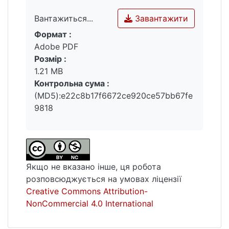
ранніх форм розчинного фібринув
відповідно до ступеня тяжкості
Завантажити
Вантажиться...
захворювання, що свідчить про активацію
Формат :
Вантажиться...
коагуляційної ланки гемостазу та
Adobe PDF
формування протромботичного стану.
Розмір :
Кваліфікаційна робота викладена на 58
1.21 MB
сторінках, містить 3 таблиці, 13 рисунків.
Контрольна сума :
Список використаних джерел включає 58
(MD5):e22c8b17f6672ce920ce57bb67fe
робіт.
9818
Якщо не вказано інше, ця робота
розповсюджується на умовах ліцензії
Creative Commons Attribution-
NonCommercial 4.0 International