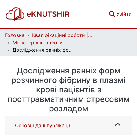
(c
Увійти
Головна
Кваліфікаційні роботи | Qualifying works
Магістерські роботи | Master's theses
Дослідження ранніх форм розчинного фібрину в плазмі крові пацієнтів з посттравматичним стресовим розладом
Дослідження ранніх форм
розчинного фібрину в плазмі
крові пацієнтів з
посттравматичним стресовим
розладом
Основні дані публікації