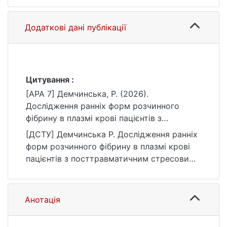
Додаткові дані публікації
Цитування :
[APA 7] Демчинська, Р. (2026).
Дослідження ранніх форм розчинного
фібрину в плазмі крові пацієнтів з
посттравматичним стресовим розладом
[ДСТУ] Демчинська Р. Дослідження ранніх
[Магістерська робота, Київський
форм розчинного фібрину в плазмі крові
національний університет імені Тараса
пацієнтів з посттравматичним стресовим
Шевченка]. eKNUTSHIR.
розладом : кваліфікаційна робота магістра
https://ir.library.knu.ua/handle/15071834/2158
: 091 Біологія та біохімія / наук. кер. Т. І.
8
Галенова. Київ, 2026. 58 с. URL:
Анотація
https://ir.library.knu.ua/handle/15071834/2158
8 (дата звернення: 25.07.2026).