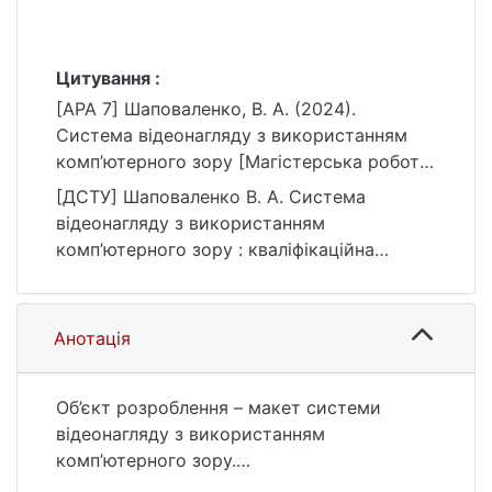
Цитування :
[APA 7] Шаповаленко, В. А. (2024).
Система відеонагляду з використанням
комп’ютерного зору [Магістерська робота,
Київський національний університет імені
[ДСТУ] Шаповаленко В. А. Система
Тараса Шевченка]. eKNUTSHIR.
відеонагляду з використанням
https://ir.library.knu.ua/handle/15071834/427
комп’ютерного зору : кваліфікаційна
8
робота магістра : 17 Електроніка,
автоматизація та електронні комунікації /
наук. кер. М. М. Котов. Київ, 2024. 56 с.
Анотація
URL:
https://ir.library.knu.ua/handle/15071834/427
8 (дата звернення: 25.07.2026).
Об’єкт розроблення – макет системи
відеонагляду з використанням
комп’ютерного зору.
Мета роботи – розробити систему