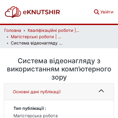
(c
Увійти
Головна
Кваліфікаційні роботи | Qualifying works
Магістерські роботи | Master's theses
Система відеонагляду з використанням комп’ютерного зору
Система відеонагляду з
використанням комп’ютерного
зору
Основні дані публікації
Тип публікації :
Магістерська робота