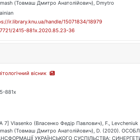
mash (Товмаш Дмитро Анатолійович), Dmytro
ainian
ps://ir.library.knu.ua/handle/15071834/18979
17721/2415-881x.2020.85.23-36
ітологічний вісник
5-881x
A 7] Vlasenko (Власенко Федір Павлович), F., Levcheniuk 
mash (Товмаш Дмитро Анатолійович), D. (2020). ОСО
АНСФОРМАЦІЇ УКРАЇНСЬКОГО СУСПІЛЬСТВА: СИНЕРГЕТИЧ