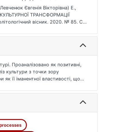
85.23-36
Левченюк Євгенія Вікторівна) E.,
І КУЛЬТУРНОЇ ТРАНСФОРМАЦІЇ
ологічний вісник. 2020. № 85. С.
ня: 25.07.2026).
турі. Проаналізовано як позитивні,
ліз культури з точки зору
 як її іманентної властивості, що
, якісним змінам, пов’язаним з
ться, що велика ймовірність
ї нестабільності. Рівень хаотизації
дповідних змін культури в
ування соціокультурної
посоціокультурних систем, що
 processes
 міру впливу на них, тому що на