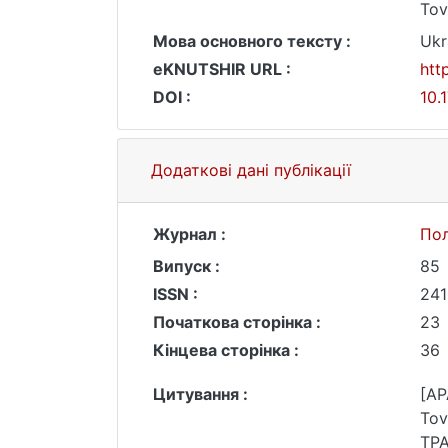
Tov
Мова основного тексту :
Ukr
eKNUTSHIR URL :
htt
DOI :
10.
Додаткові дані публікації
Журнал :
Пол
Випуск :
85
ISSN :
241
Початкова сторінка :
23
Кінцева сторінка :
36
Цитування :
[AP
Tov
ТР