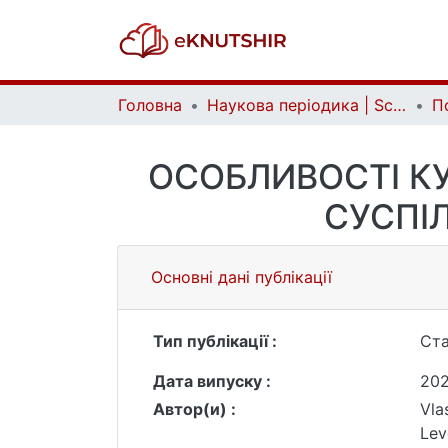
Головна
Наукова періодика | Scientific periodicals
ОСОБЛИВОСТІ КУ
СУСПІ
Основні дані публікації
Тип публікації :
Ста
Дата випуску :
20
Автор(и) :
Vla
Lev