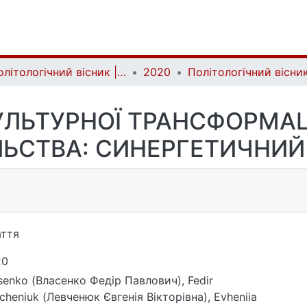
Політологічний вісник | Politology bulletin
2020
ЛЬТУРНОЇ ТРАНСФОРМАЦ
ЛЬСТВА: СИНЕРГЕТИЧНИЙ 
ття
20
senko (Власенко Федір Павлович), Fedir
cheniuk (Левченюк Євгенія Вікторівна), Evheniia