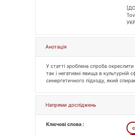
віс
[ДС
To
УКР
23—
Анотація
У статті зроблена спроба окреслити 
так і негативні явища в культурній 
синергетичного підходу, який спирає
підтримується завдяки і всупереч дифе
виникненням нових утворень та збер
виникнення нових культурних форм й 
Напрями досліджень
і ризику зростає в ситуації змін зов
суспільстві. Обґрунтовано, що діале
нестабільності виникає з недооцінк
Ключові слова :
c
самоорганізуються.Доведено, що соц