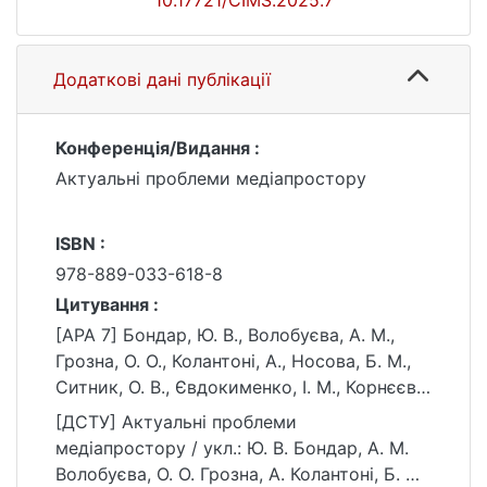
10.17721/CIMS.2025.7
Додаткові дані публікації
Конференція/Видання :
Актуальні проблеми медіапростору
ISBN :
978-889-033-618-8
Цитування :
[APA 7] Бондар, Ю. В., Волобуєва, А. М.,
Грозна, О. О., Колантоні, А., Носова, Б. М.,
Ситник, О. В., Євдокименко, І. М., Корнєєв,
В. М., Воронова, М. Ю., Данильчук, Д. В.,
[ДСТУ] Актуальні проблеми
Ренська, Г. І., Рижко, О. М.,
медіапростору / укл.: Ю. В. Бондар, А. М.
Шендеровський, К. С., Рябічев, В. Л.,
Волобуєва, О. О. Грозна, А. Колантоні, Б. М.