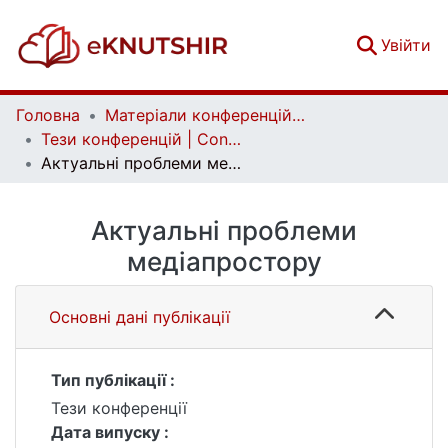
(c
Увійти
Головна
Матеріали конференцій | Conference materials
Тези конференцій | Conference papers
Актуальні проблеми медіапростору
Актуальні проблеми
медіапростору
Основні дані публікації
Тип публікації :
Тези конференції
Дата випуску :