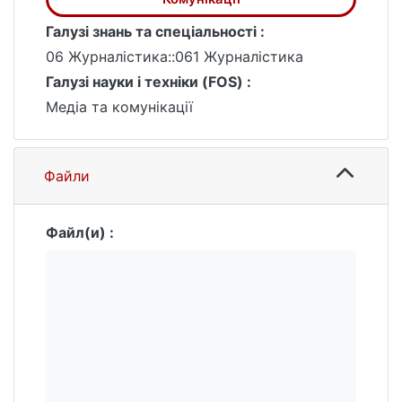
Викладені погляди не відображають і не
Галузі знань та спеціальності :
представляють думки членів редакційної
06 Журналістика::061 Журналістика
колегії, рецензентів та Навчально-
Галузі науки і техніки (FOS) :
наукового інституту журналістики
Київського національного університету
Медіа та комунікації
імені Тараса Шевченка.
Файли
Файл(и) :