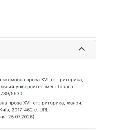
вна проза XVII cт.: риторика,
56789/5630
 cт.: риторика, жанри,
ня: 25.07.2026).