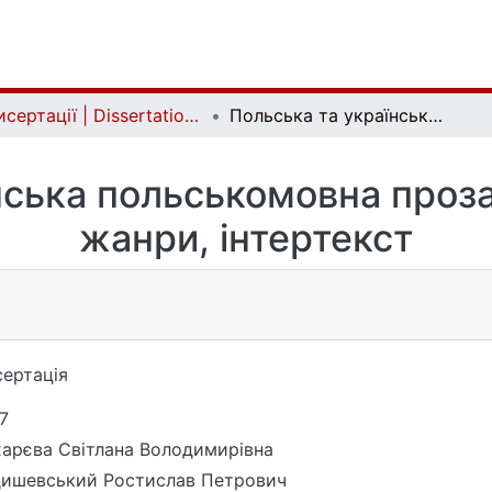
Дисертації | Dissertations
Польська та українська польськомовна проза XVII cт.: риторика, жанри, інтертекст
ська польськомовна проза 
жанри, інтертекст
ертація
7
арєва Світлана Володимирівна
ишевський Ростислав Петрович