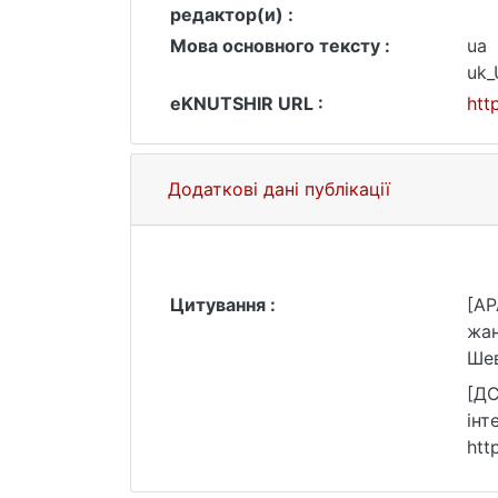
редактор(и) :
Мова основного тексту :
ua
uk
eKNUTSHIR URL :
htt
Додаткові дані публікації
Цитування :
[AP
жанри, інт
Шев
[ДСТ
інтертекст :
htt