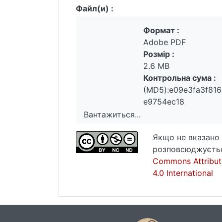
Файл(и) :
Формат :
Adobe PDF
Розмір :
2.6 MB
Контрольна сума :
(MD5):e09e3fa3f81
e9754ec18
Вантажиться...
Вантажиться...
Якщо не вказано 
розповсюджуєтьс
Commons Attribut
4.0 International