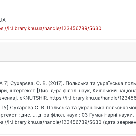
_UA
ps://ir.library.knu.ua/handle/123456789/5630
A 7] Сухарєва, С. В. (2017). Польська та українська польськомо
ертекст [Дис. д-ра філол. наук, Київський національний університет імені Тараса
ченка]. eKNUTSHIR. https://ir.library.knu.ua/handle/1234
У] Сухарєва С. В. Польська та українська польськомовна проза XVII
 дис. … д-ра філол. наук : 03 Гуманітарні науки. Київ, 2017. 462 с. URL:
ps://ir.library.knu.ua/handle/123456789/5630 (дата звернен