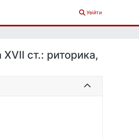
(current)
Увійти
XVII cт.: риторика,