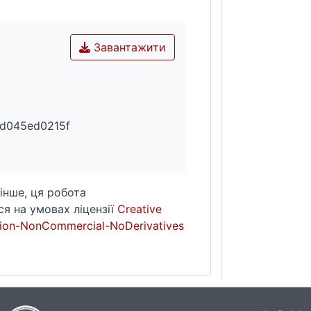
Завантажити
6d045ed0215f
інше, ця робота
я на умовах ліцензії
Creative
ion-NonCommercial-NoDerivatives