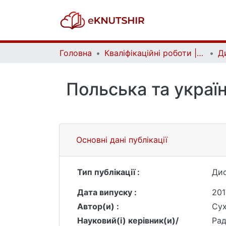
Головна
Кваліфікаційні роботи | Qualifying works
Польська та україн
Основні дані публікації
Тип публікації :
Дис
Дата випуску :
201
Автор(и) :
Сух
Науковий(і) керівник(и)/
Рад