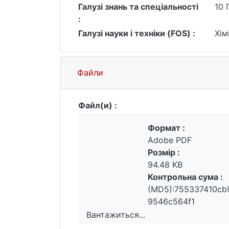
Галузі знань та спеціальності
10 
:
Галузі науки і техніки (FOS) :
Хім
Файли
Файл(и) :
Формат :
Adobe PDF
Розмір :
94.48 KB
Контрольна сума :
(MD5):755337410cb
9546c564f1
Вантажиться...