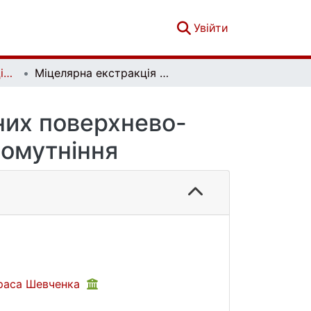
(current)
Увійти
Вісник Київського національного університету імені Тараса Шевченка. Хімія. Вип. 45
Міцелярна екстракція талію фазами неіонних поверхнево-активних речовин при температурі помутніння
них поверхнево-
помутніння
араса Шевченка