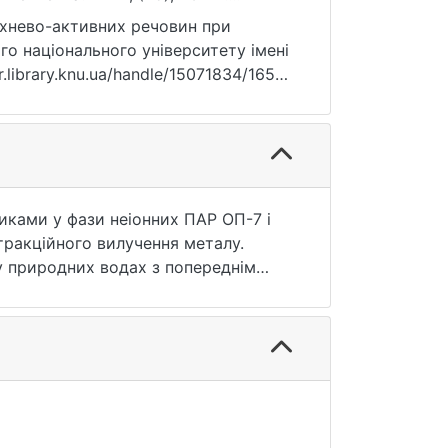
рхнево-активних речовин при
ого національного університету імені
r.library.knu.ua/handle/15071834/16537
иками у фази неіонних ПАР ОП-7 і
тракційного вилучення металу.
у природних водах з попереднім
ом.