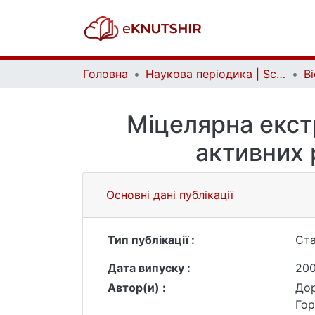
Головна
Наукова періодика | Scientific periodicals
Міцелярна екст
активних 
Основні дані публікації
Тип публікації :
Ста
Дата випуску :
20
Автор(и) :
Дор
Гор