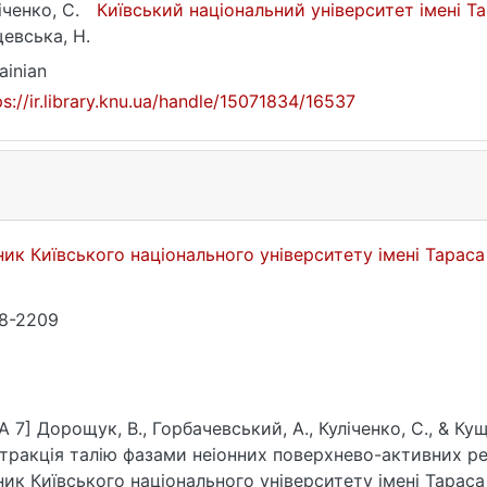
іченко, С.
Київський національний університет імені 
евська, Н.
ainian
ps://ir.library.knu.ua/handle/15071834/16537
ник Київського національного університету імені Тарас
8-2209
A 7] Дорощук, В., Горбачевський, A., Куліченко, С., & Ку
тракція талію фазами неіонних поверхнево-активних ре
ник Київського національного університету імені Тараса 