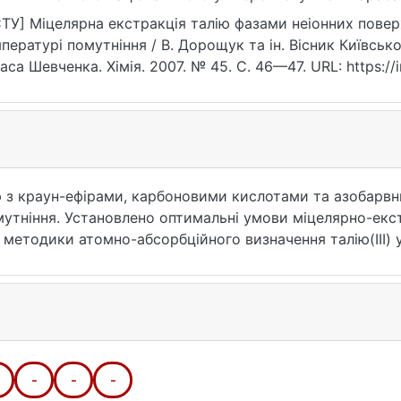
ps://ir.library.knu.ua/handle/15071834/16537
ТУ] Міцелярна екстракція талію фазами неіонних пове
пературі помутніння / В. Дорощук та ін. Вісник Київськ
аса Шевченка. Хімія. 2007. № 45. С. 46—47. URL: https://i
та звернення: 25.07.2026).
 з краун-ефірами, карбоновими кислотами та азобарвн
утніння. Установлено оптимальні умови міцелярно-екс
методики атомно-абсорбційного визначення талію(III) 
акційним концентруванням з 1-(2-тіазолоазо)-2-нафтол
-
-
-