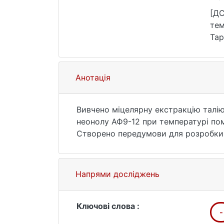
htt
[ДС
тем
Тар
(да
Анотація
Вивчено міцелярну екстракцію талію
неонолу АФ9-12 при температурі пом
Створено передумови для розробки 
фенол-індукованим міцелярно-екстр
Напрями досліджень
Ключові слова :
-