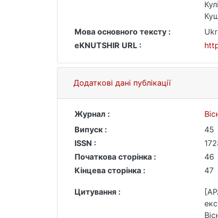
Кул
Кущ
Мова основного тексту :
Ukr
eKNUTSHIR URL :
htt
Додаткові дані публікації
Журнал :
Віс
Випуск :
45
ISSN :
172
Початкова сторінка :
46
Кінцева сторінка :
47
Цитування :
[AP
екс
Віс