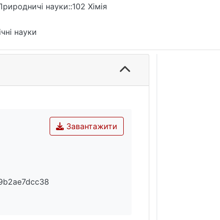
Природничі науки::102 Хімія
ічні науки
Завантажити
9b2ae7dcc38