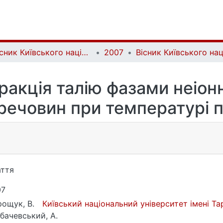
Вісник Київського національного університету імені Тараса Шевченка. Хімія | Bulletin of Taras Shevchenko National University of Kyiv. Chemistry
2007
ракція талію фазами неіон
речовин при температурі 
ття
07
ощук, В.
Київський національний університет імені Т
бачевський, A.