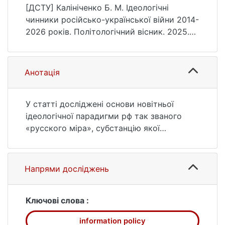
вісник, (99), 276–287.
[ДСТУ] Калініченко Б. М. Ідеологічні
https://doi.org/10.17721/2415-
чинники російсько-української війни 2014-
881x.2025.99.276-287
2026 років. Політологічний вісник. 2025.
№ 99. С. 276—287. DOI: 10.17721/2415-
881x.2025.99.276-287 (дата звернення:
25.07.2026).
Анотація
У статті досліджені основи новітньої
ідеологічної парадигми рф так званого
«русского міра», субстанцію якої
складають старі ідеології російського
націоналізму: панславізм/
слов'янофільство/панрусизм, євразійство,
Напрями досліджень
націонал-більшовизм до яких у 2000-х
доєднався рашизм, дослідники називають
його російським аналогом нацизму, або
Ключові слова :
російським неонацизмом. Розглянуті
information policy
причини концентрації російського режиму