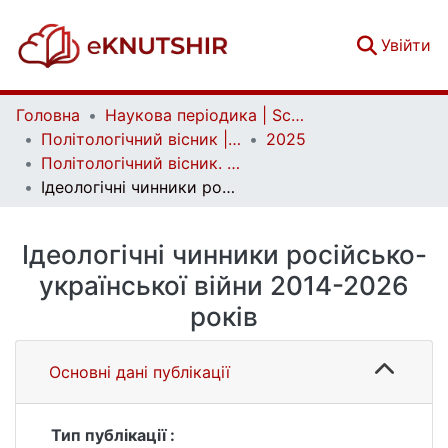
(c
Увійти
Головна
Наукова періодика | Scientific periodicals
Політологічний вісник | Politology bulletin
2025
Політологічний вісник. Випуск 99
Ідеологічні чинники російсько-української війни 2014-2026 років
Ідеологічні чинники російсько-
української війни 2014-2026
років
Основні дані публікації
Тип публікації :