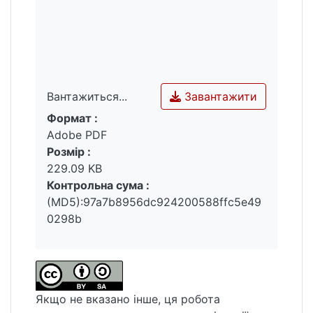
Завантажити
Вантажиться...
Формат :
Вантажиться...
Adobe PDF
Розмір :
229.09 KB
Контрольна сума :
(MD5):97a7b8956dc924200588ffc5e49
0298b
Якщо не вказано інше, ця робота