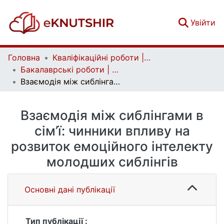
(c
Увійти
Головна
Кваліфікаційні роботи | Qualifying works
Бакалаврські роботи | Bachelor theses
Взаємодія між сиблінгами в сім’ї: чинники впливу на розвиток емоційного інтелекту молодших сиблінгів
Взаємодія між сиблінгами в
сім’ї: чинники впливу на
розвиток емоційного інтелекту
молодших сиблінгів
Основні дані публікації
Тип публікації :