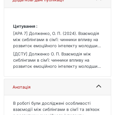
Цитування :
[APA 7] Долженко, О. П. (2024). Взаємодія
між сиблінгами в сім’ї: чинники впливу на
розвиток емоційного інтелекту молодших
сиблінгів [Бакалаврська робота, Київський
[ДСТУ] Долженко О. П. Взаємодія між
національний університет імені Тараса
сиблінгами в сім’ї: чинники впливу на
Шевченка]. eKNUTSHIR.
розвиток емоційного інтелекту молодших
https://ir.library.knu.ua/handle/15071834/424
сиблінгів : кваліфікаційна робота
8
бакалавра : 053 Психологія / наук. кер. Є.
М. Прокопович. Київ, 2024. 78 с. URL:
Анотація
https://ir.library.knu.ua/handle/15071834/424
8 (дата звернення: 25.07.2026).
В роботі були досліджені особливості
взаємодії між сиблінгами в сім’ї та зв’язок