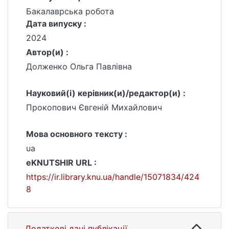
Бакалаврська робота
Дата випуску :
2024
Автор(и) :
Долженко Ольга Павлівна
Науковий(і) керівник(и)/редактор(и) :
Прокопович Євгеній Михайлович
Мова основного тексту :
ua
eKNUTSHIR URL :
https://ir.library.knu.ua/handle/15071834/424
8
Додаткові дані публікації