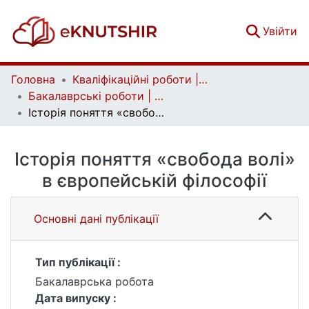
(c
Увійти
Головна
Кваліфікаційні роботи | Qualifying works
Бакалаврські роботи | Bachelor theses
Історія поняття «свобода волі» в європейській філософії
Історія поняття «свобода волі»
в європейській філософії
Основні дані публікації
Тип публікації :
Бакалаврська робота
Дата випуску :