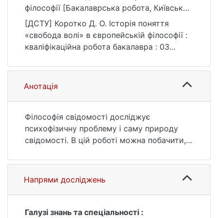
філософії [Бакалаврська робота, Київський
національний університет імені Тараса
[ДСТУ] Коротко Д. О. Історія поняття
Шевченка]. eKNUTSHIR.
«свобода волі» в європейській філософії :
https://ir.library.knu.ua/handle/123456789/24
кваліфікаційна робота бакалавра : 03
25
Гуманітарні науки. Київ, 2022. 25 с. URL:
https://ir.library.knu.ua/handle/123456789/24
25 (дата звернення: 25.07.2026).
Анотація
Філософія свідомості досліджує
психофізичну проблему і саму природу
свідомості. В цій роботі можна побачити,
що корені цього питання полягають ще в
античній думці, але розвиток фізики,
біології та нейронаук вже сьогодні
Напрями досліджень
дозволяє філософам, науковцям і
звичайним людям, які цікавляться цим
питанням розширити межі своїх
Галузі знань та спеціальності :