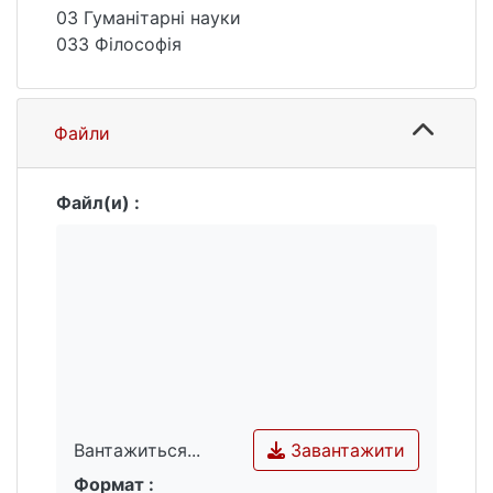
дисциплін, а також створює все більше
03 Гуманітарні науки
нових викликів для природничих наук.
033 Філософія
Файли
Файл(и) :
Завантажити
Вантажиться...
Формат :
Вантажиться...