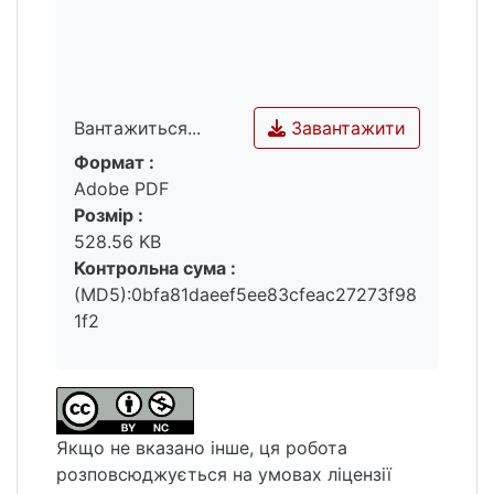
розвинуто інтерес до українського
народного одягу як складової частини
духовної культури українців; розглянуто
прислів'я, приказки, приповідки та пісні як
засоби народних вірувань; відслідковано,
Завантажити
Вантажиться...
яким чином фольклор впливає на сучасне
Формат :
створення одягу за мотивами народного.
Вантажиться...
Adobe PDF
Розмір :
528.56 KB
Контрольна сума :
(MD5):0bfa81daeef5ee83cfeac27273f98
1f2
Якщо не вказано інше, ця робота
розповсюджується на умовах ліцензії