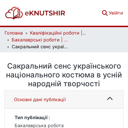
(c
Увійти
Головна
Кваліфікаційні роботи | Qualifying works
Бакалаврські роботи | Bachelor theses
Сакральний сенс українського національного костюма в усній народній творчості
Сакральний сенс українського
національного костюма в усній
народній творчості
Основні дані публікації
Тип публікації :
Бакалаврська робота