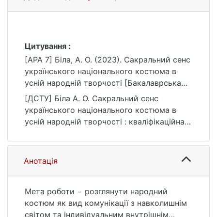
Цитування :
[APA 7] Біла, А. О. (2023). Сакральний сенс
українського національного костюма в
усній народній творчості [Бакалаврська
робота, Київський національний
[ДСТУ] Біла А. О. Сакральний сенс
університет імені Тараса Шевченка].
українського національного костюма в
eKNUTSHIR.
усній народній творчості : кваліфікаційна
https://ir.library.knu.ua/handle/123456789/58
робота бакалавра : 03 Гуманітарні науки /
60
наук. кер. О. В. Романенко. Київ, 2023. 46 с.
URL:
Анотація
https://ir.library.knu.ua/handle/123456789/58
60 (дата звернення: 25.07.2026).
Мета роботи − розглянути народний
костюм як вид комунікації з навколишнім
світом та індивідуальним внутрішнім