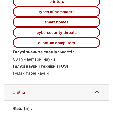
printers
applications in IT contexts. A textbook can
be used by English language teachers of
types of computers
higher education institutions and students
who study computer sciences and
smart homes
information technologies.
cybersecurity threats
quantum computers
Галузі знань та спеціальності :
03 Гуманітарні науки
Галузі науки і техніки (FOS) :
Гуманітарні науки
Файли
Файл(и) :