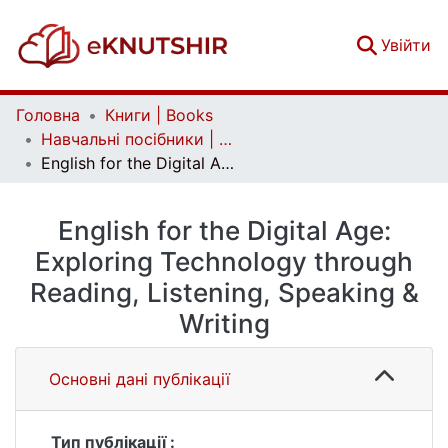
(c
Увійти
Головна
Книги | Books
Навчальні посібники | Handbooks
English for the Digital Age: Exploring Technology through Reading, Listening, Speaking & Writing
English for the Digital Age:
Exploring Technology through
Reading, Listening, Speaking &
Writing
Основні дані публікації
Тип публікації :