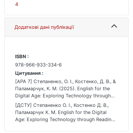
4
Додаткові дані публікації
ISBN :
978-966-933-334-6
Цитування :
[APA 7] Степаненко, О. І., Костенко, Д. В., &
Паламарчук, К. М. (2025). English for the
Digital Age: Exploring Technology through
Reading, Listening, Speaking & Writing. Taras
[ДСТУ] Степаненко О. І., Костенко Д. В.,
Shevchenko National University of Kyiv.
Паламарчук К. М. English for the Digital
https://ir.library.knu.ua/handle/15071834/894
Age: Exploring Technology through Reading,
4
Listening, Speaking & Writing. Kyiv : Taras