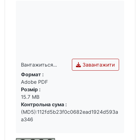
Завантажити
Вантажиться...
Формат :
Вантажиться...
Adobe PDF
Розмір :
15.7 MB
Контрольна сума :
(MD5):112fd5b23f0c0682ead1924d593a
a346