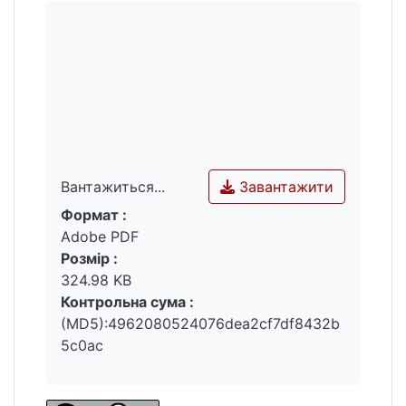
Завантажити
Вантажиться...
Формат :
Вантажиться...
Adobe PDF
Розмір :
324.98 KB
Контрольна сума :
(MD5):4962080524076dea2cf7df8432b
5c0ac