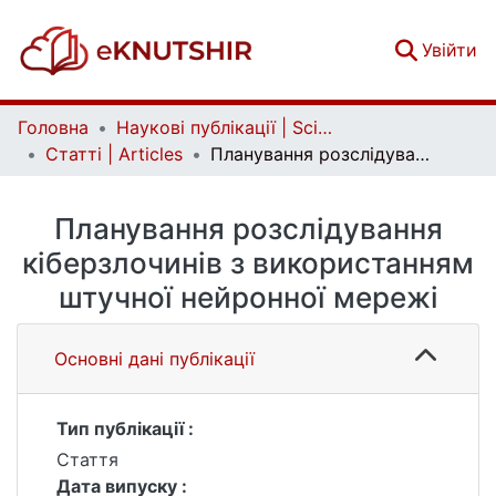
(c
Увійти
Головна
Наукові публікації | Scientific publications
Статті | Articles
Планування розслідування кіберзлочинів з використанням штучної нейронної мережі
Планування розслідування
кіберзлочинів з використанням
штучної нейронної мережі
Основні дані публікації
Тип публікації :
Стаття
Дата випуску :