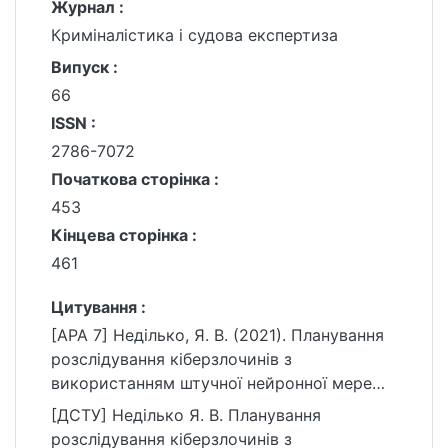
Журнал :
Криміналістика і судова експертиза
Випуск :
66
ISSN :
2786-7072
Початкова сторінка :
453
Кінцева сторінка :
461
Цитування :
[APA 7] Неділько, Я. В. (2021). Планування
розслідування кіберзлочинів з
використанням штучної нейронної мережі.
Криміналістика і судова експертиза, (66),
[ДСТУ] Неділько Я. В. Планування
453–461.
розслідування кіберзлочинів з