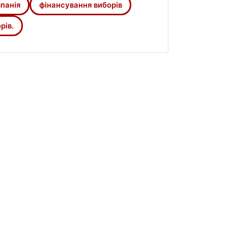
панія
фінансування виборів
рів.