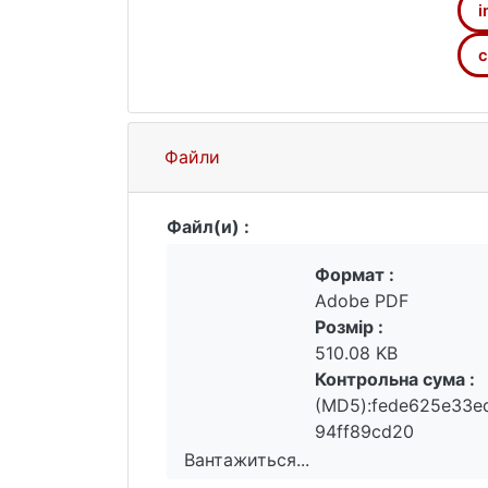
i
с
Файли
Файл(и) :
Формат :
Adobe PDF
Розмір :
510.08 KB
Контрольна сума :
(MD5):fede625e33e
94ff89cd20
Вантажиться...