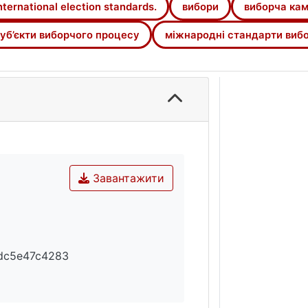
nternational election standards.
вибори
виборча кам
уб’єкти виборчого процесу
міжнародні стандарти вибо
Завантажити
dc5e47c4283