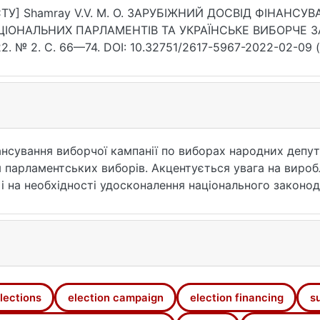
ТУ] Shamray V.V. M. O. ЗАРУБІЖНИЙ ДОСВІД ФІНАНСУ
ЦІОНАЛЬНИХ ПАРЛАМЕНТІВ ТА УКРАЇНСЬКЕ ВИБОРЧЕ ЗА
2. № 2. С. 66—74. DOI: 10.32751/2617-5967-2022-02-09 (
нсування виборчої кампанії по виборах народних депута
 парламентських виборів. Акцентується увага на вироб
 і на необхідності удосконалення національного законо
lections
election campaign
election financing
s