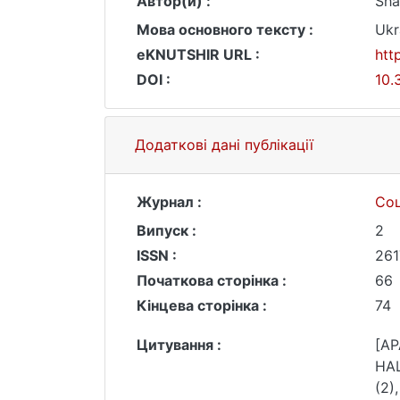
Автор(и) :
Sha
Мова основного тексту :
Ukr
eKNUTSHIR URL :
htt
DOI :
10.
Додаткові дані публікації
Журнал :
Со
Випуск :
2
ISSN :
261
Початкова сторінка :
66
Кінцева сторінка :
74
Цитування :
[AP
НА
(2)