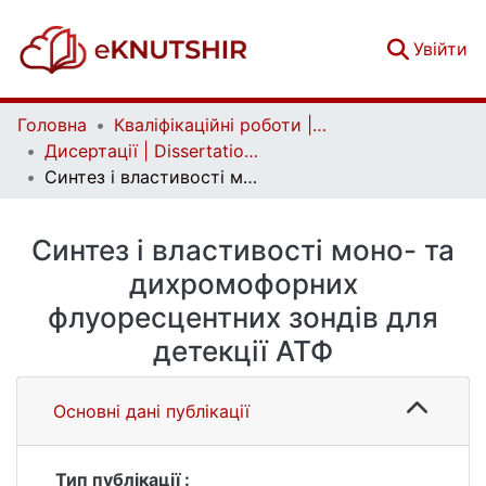
(c
Увійти
Головна
Кваліфікаційні роботи | Qualifying works
Дисертації | Dissertations
Синтез і властивості моно- та дихромофорних флуоресцентних зондів для детекції АТФ
Синтез і властивості моно- та
дихромофорних
флуоресцентних зондів для
детекції АТФ
Основні дані публікації
Тип публікації :