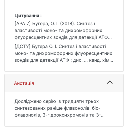
Цитування :
[APA 7] Бугера, О. І. (2018). Синтез і
властивості моно- та дихромофорних
флуоресцентних зондів для детекції АТФ
[Дис. канд. хім. наук, Київський
[ДСТУ] Бугера О. І. Синтез і властивості
національний університет імені Тараса
моно- та дихромофорних флуоресцентних
Шевченка]. eKNUTSHIR.
зондів для детекції АТФ : дис. … канд. хім.
https://ir.library.knu.ua/handle/123456789/47
наук : 10 Природничі науки. Київ, 2018. 228
38
с. URL:
https://ir.library.knu.ua/handle/123456789/47
Анотація
38 (дата звернення: 25.07.2026).
Досліджено серію із тридцяти трьох
синтезованих раніше флавонолів, біс-
флавонолів, 3-гідроксихромонів та 3-
гідроксихінолонів у аспекті можливості їх