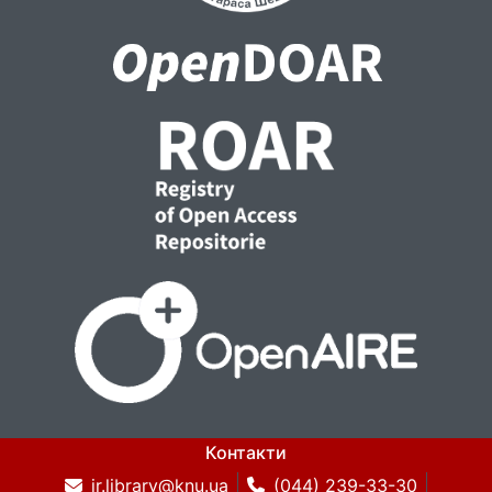
Контакти
ir.library@knu.ua
(044) 239-33-30