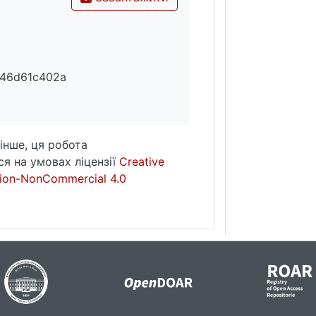
746d61c402a
інше, ця робота
я на умовах ліцензії
Creative
ion-NonCommercial 4.0