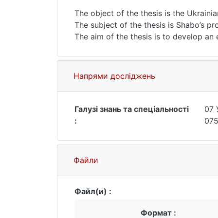
The object of the thesis is the Ukrain
The subject of the thesis is Shabo’s pro
The aim of the thesis is to develop an
among the competitors in the Italian m
Напрями досліджень
Галузі знань та спеціальності
07 
:
075
Файли
Файл(и) :
Формат :