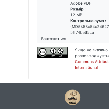
Adobe PDF
Розмір :
1.2 MB
Контрольна сума :
(MD5):58c54c2462
5ff74be65ce
Вантажиться...
Вантажиться...
Якщо не вказано 
розповсюджуєтьс
Commons Attribut
International