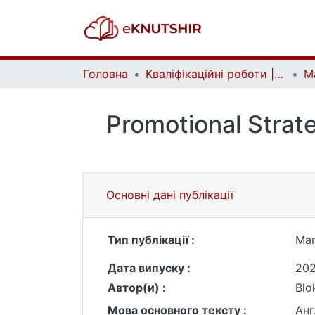
Головна
Кваліфікаційні роботи | Qualifying works
Promotional Strate
Основні дані публікації
Тип публікації :
Маг
Дата випуску :
20
Автор(и) :
Blo
Мова основного тексту :
Анг