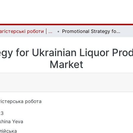
Магістерські роботи | Master's theses
Promotional Strategy for Ukrainian Liquor Producers in the Italian Market
gy for Ukrainian Liquor Produ
Market
істерська робота
23
khina Yeva
лійська