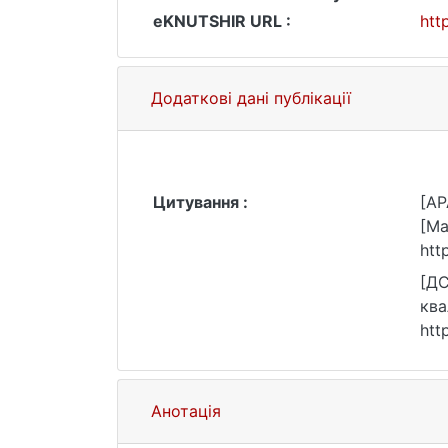
eKNUTSHIR URL :
htt
Додаткові дані публікації
Цитування :
[AP
[Ma
htt
[ДС
ква
htt
Анотація