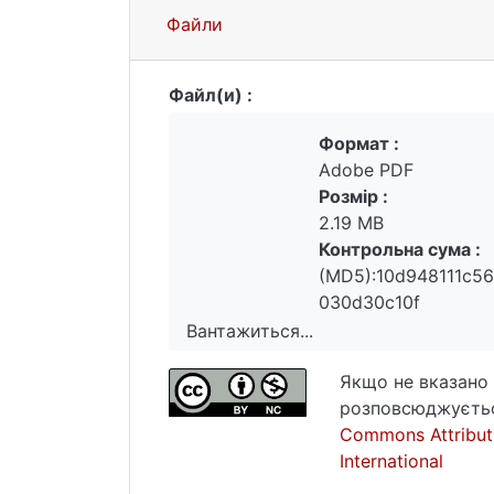
Файли
Файл(и) :
Формат :
Adobe PDF
Розмір :
2.19 MB
Контрольна сума :
(MD5):10d948111c5
030d30c10f
Вантажиться...
Вантажиться...
Якщо не вказано 
розповсюджуєтьс
Commons Attribut
International