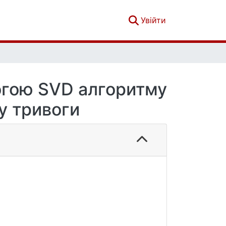
(current)
Увійти
огою SVD алгоритму
у тривоги