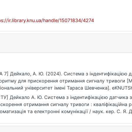
ps://ir.library.knu.ua/handle/15071834/4274
A 7] Дейкало, А. Ю. (2024). Система з індентифікацією
оритму для прискорення отримання сигналу тривоги [М
іональний університет імені Тараса Шевченка]. eKNUTSH
ps://ir.library.knu.ua/handle/15071834/4274
ТУ] Дейкало А. Ю. Система з індентифікацією датчика
скорення отримання сигналу тривоги : кваліфікаційна ро
оматизація та електронні комунікації / наук. кер. С. Я. Д
ps://ir.library.knu.ua/handle/15071834/4274 (дата зверненн