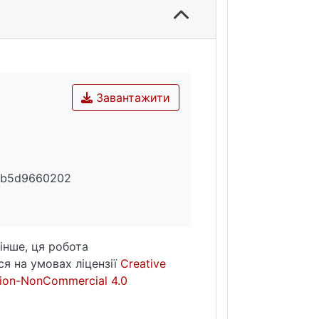
Завантажити
6b5d9660202
інше, ця робота
я на умовах ліцензії
Creative
ion-NonCommercial 4.0