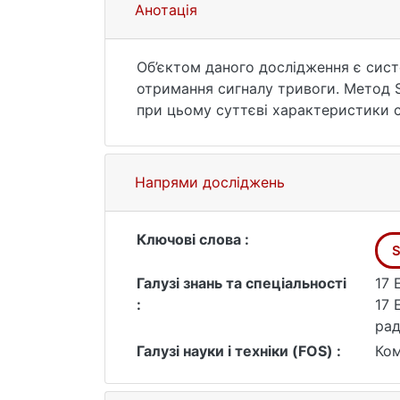
Анотація
Об’єктом даного дослідження є сис
отримання сигналу тривоги. Метод S
при цьому суттєві характеристики 
передачі тривоги.
Мета роботи полягає в розробці си
що передаються, забезпечуючи при ц
Напрями досліджень
Розглянута задача по створенню си
тривоги.
Створено програму обробки даних та
Ключові слова :
S
Створено віртуальну модель передач
За допомогою метода SVD проведена
Галузі знань та спеціальності
17 
Розроблений алгоритм ідентифікації
:
17 
допомогою SVD алгоритму, що пришв
рад
передачі.
Галузі науки і техніки (FOS) :
Ком