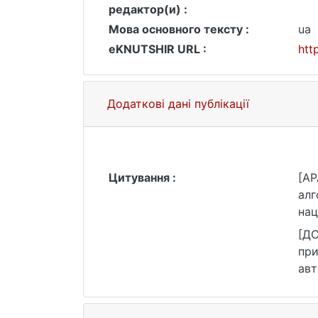
редактор(и) :
Мова основного тексту :
ua
eKNUTSHIR URL :
htt
Додаткові дані публікації
Цитування :
[AP
алг
нац
htt
[ДС
при
авт
htt