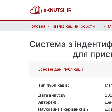
Головна
Кваліфікаційні роботи | Qualifying works
Система з інденти
для прис
Основні дані публікації
Тип публікації :
Маг
Дата випуску :
20
Автор(и) :
Де
Науковий(і) керівник(и)/
Дов