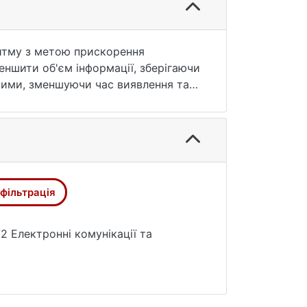
ритму з метою прискорення
еншити об'єм інформації, зберігаючи
ними, зменшуючи час виявлення та
ритму для зменшення об'єму даних
ритму для прискорення сигналу
 фільтрація
 (давач).
ема з ідентифікацією датчика за
72 Електронні комунікації та
кількості даних необхідних до