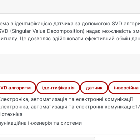
тема з ідентифікацією датчика за допомогою SVD алго
VD (Singular Value Decomposition) надає можливість зм
сигналу. Це дозволяє здійснювати ефективний обмін да
стеми з ідентифікацією датчика за допомогою SVD алго
ьому необхідну інформацію для ідентифікації тривоги.
стеми з ідентифікацією датчика за допомогою SVD алго
 відновлення на їх основі.
VD алгоритм
ідентифікація
датчик
інверсійна
і даних між двома ESP 32.
 обробка даних отриманих від ESP32 що емітує датчик
Електроніка, автоматизація та електронні комунікації
 датчика (давача) на основі SVD методу. Створено сист
Електроніка, автоматизація та електронні комунікації::1
идшує отримання сигналу тривоги завдяки зменшенню 
іотехніка
унікаційна інженерія та системи