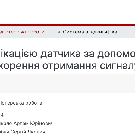
Магістерські роботи | Master's theses
Система з індентифікацією датчика за допомогою SVD алгоритму для прискорення отримання сигналу тривоги
фікацією датчика за допом
корення отримання сигнал
істерська робота
24
йкало Артем Юрійович
бня Сергій Якович