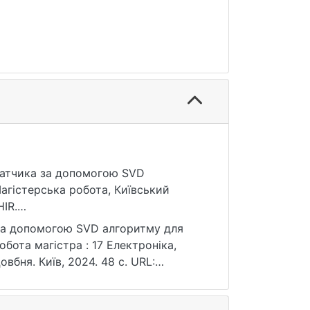
 датчика за допомогою SVD
агістерська робота, Київський
IR.
 за допомогою SVD алгоритму для
бота магістра : 17 Електроніка,
овбня. Київ, 2024. 48 с. URL:
я: 25.07.2026).