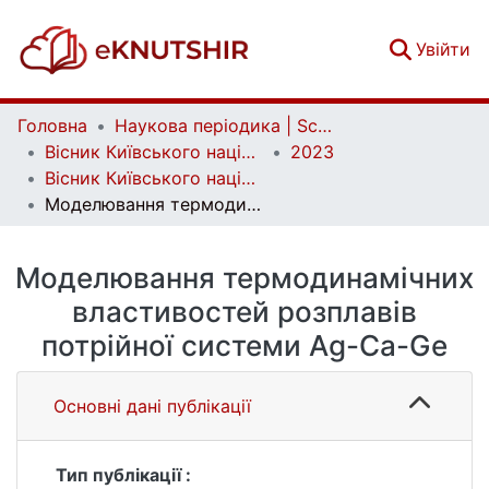
(c
Увійти
Головна
Наукова періодика | Scientific periodicals
Вісник Київського національного університету імені Тараса Шевченка. Хімія | Bulletin of Taras Shevchenko National University of Kyiv. Chemistry
2023
Вісник Київського національного університету імені Тараса Шевченка. Хімія. Вип. 1(58)
Моделювання термодинамічних властивостей розплавів потрійної системи Ag-Ca-Ge
Моделювання термодинамічних
властивостей розплавів
потрійної системи Ag-Ca-Ge
Основні дані публікації
Тип публікації :