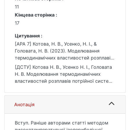
11
Кінцева сторінка :
17
Цитування :
[APA 7] Котова, Н. В., Усенко, Н. І., &
Головата, Н. В. (2023). Моделювання
термодинамічних властивостей розплавів
потрійної системи Ag-Ca-Ge. Вісник
[ДСТУ] Котова Н. В., Усенко Н. І., Головата
Київського національного університету
Н. В. Моделювання термодинамічних
імені Тараса Шевченка. Хімія, (1(58)), 11–17.
властивостей розплавів потрійної системи
https://doi.org/10.17721/1728-
Ag-Ca-Ge. Вісник Київського
2209.2023.1(58).2
національного університету імені Тараса
Шевченка. Хімія. 2023. № 1(58). С. 11—17.
Анотація
DOI: 10.17721/1728-2209.2023.1(58).2 (дата
звернення: 25.07.2026).
Вступ. Раніше авторами статті методом
високотемпературної ізопериболічної