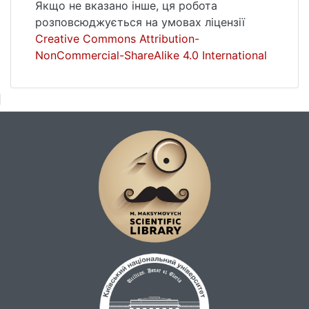
Якщо не вказано інше, ця робота
розплавах. Особливості взаємодії
розповсюджується на умовах ліцензії
різнойменних компонентів у цій потрійній
Creative Commons Attribution-
системі розглянуто з погляду загальних
NonCommercial-ShareAlike 4.0 International
фізико-хімічних понять
(електронегативність і енергія Фермі
компонентів, заповненість зовнішніх
електронних оболонок атомів). Енергетику
сплавоутворення в розплавах Ag-Ca-Ge
визначає взаємодія різнойменних
компонентів у граничній системі Ca-Ge,
дещо менший вплив спричиняє взаємодія
компонентів у системі Ag-Ca.