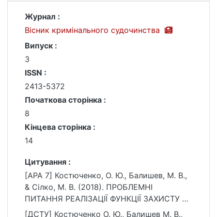
Журнал :
Вісник кримінального судочинства
Випуск :
3
ISSN :
2413-5372
Початкова сторінка :
8
Кінцева сторінка :
14
Цитування :
[APA 7] Костюченко, О. Ю., Балишев, М. В.,
& Сілко, М. В. (2018). ПРОБЛЕМНІ
ПИТАННЯ РЕАЛІЗАЦІЇ ФУНКЦІЇ ЗАХИСТУ В
КРИМІНАЛЬНОМУ ПРОВАДЖЕННІ. Вісник
[ДСТУ] Костюченко О. Ю., Балишев М. В.,