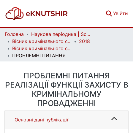
(c
Увійти
Головна
Наукова періодика | Scientific periodicals
Вісник кримінального судочинства | Herald of criminal justice
2018
Вісник кримінального судочинства. № 3
ПРОБЛЕМНІ ПИТАННЯ РЕАЛІЗАЦІЇ ФУНКЦІЇ ЗАХИСТУ В КРИМІНАЛЬНОМУ ПРОВАДЖЕННІ
ПРОБЛЕМНІ ПИТАННЯ
РЕАЛІЗАЦІЇ ФУНКЦІЇ ЗАХИСТУ В
КРИМІНАЛЬНОМУ
ПРОВАДЖЕННІ
Основні дані публікації